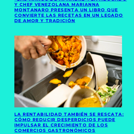
Y CHEF VENEZOLANA MARIANNA
MONTANARO PRESENTA UN LIBRO QUE
CONVIERTE LAS RECETAS EN UN LEGADO
DE AMOR Y TRADICIÓN
LA RENTABILIDAD TAMBIÉN SE RESCATA:
CÓMO REDUCIR DESPERDICIOS PUEDE
IMPULSAR EL CRECIMIENTO DE LOS
COMERCIOS GASTRONÓMICOS