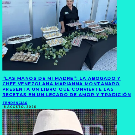
“LAS MANOS DE MI MADRE”: LA ABOGADO Y
CHEF VENEZOLANA MARIANNA MONTANARO
PRESENTA UN LIBRO QUE CONVIERTE LAS
RECETAS EN UN LEGADO DE AMOR Y TRADICIÓN
TENDENCIAS
·
8 AGOSTO, 2026