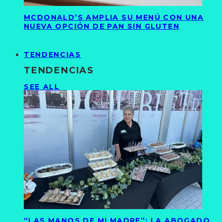
MCDONALD’S AMPLIA SU MENÚ CON UNA
NUEVA OPCIÓN DE PAN SIN GLUTEN
TENDENCIAS
TENDENCIAS
SEE ALL
“LAS MANOS DE MI MADRE”: LA ABOGADO