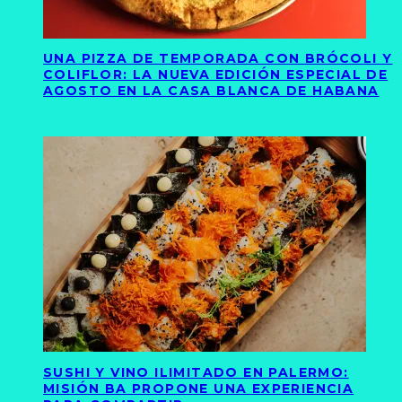
UNA PIZZA DE TEMPORADA CON BRÓCOLI Y
COLIFLOR: LA NUEVA EDICIÓN ESPECIAL DE
AGOSTO EN LA CASA BLANCA DE HABANA
SUSHI Y VINO ILIMITADO EN PALERMO:
MISIÓN BA PROPONE UNA EXPERIENCIA