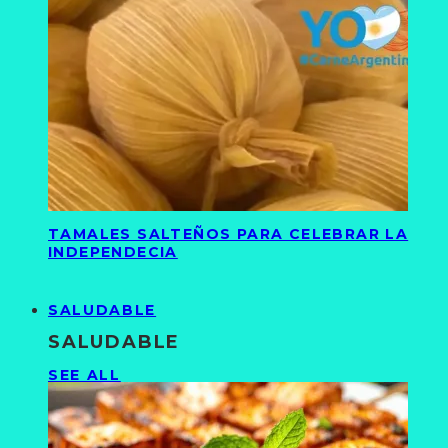
TAMALES SALTEÑOS PARA CELEBRAR LA
INDEPENDECIA
SALUDABLE
SALUDABLE
SEE ALL