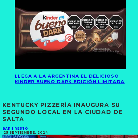
LLEGA A LA ARGENTINA EL DELICIOSO
KINDER BUENO DARK EDICIÓN LIMITADA
KENTUCKY PIZZERÍA INAUGURA SU
SEGUNDO LOCAL EN LA CIUDAD DE
SALTA
BAR | RESTÓ
·
25 SEPTIEMBRE, 2024