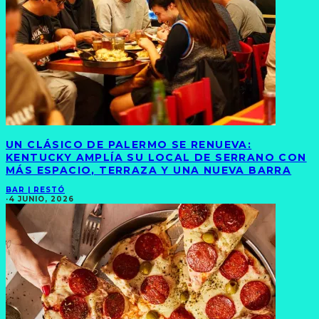
UN CLÁSICO DE PALERMO SE RENUEVA:
KENTUCKY AMPLÍA SU LOCAL DE SERRANO CON
MÁS ESPACIO, TERRAZA Y UNA NUEVA BARRA
BAR | RESTÓ
·
4 JUNIO, 2026