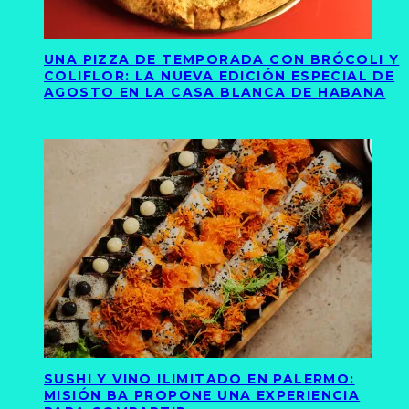
UNA PIZZA DE TEMPORADA CON BRÓCOLI Y
COLIFLOR: LA NUEVA EDICIÓN ESPECIAL DE
AGOSTO EN LA CASA BLANCA DE HABANA
SUSHI Y VINO ILIMITADO EN PALERMO:
MISIÓN BA PROPONE UNA EXPERIENCIA