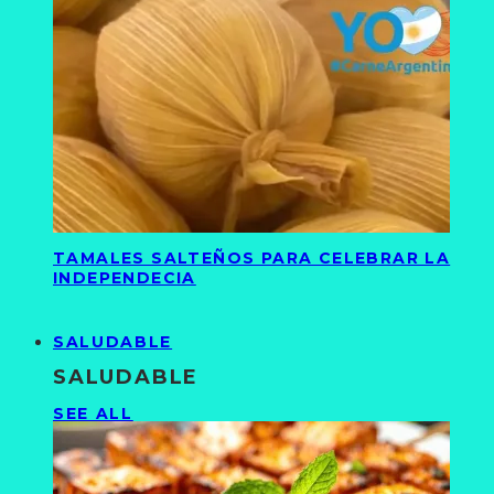
TAMALES SALTEÑOS PARA CELEBRAR LA
INDEPENDECIA
SALUDABLE
SALUDABLE
SEE ALL