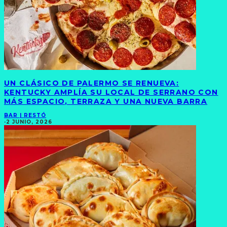
UN CLÁSICO DE PALERMO SE RENUEVA:
KENTUCKY AMPLÍA SU LOCAL DE SERRANO CON
MÁS ESPACIO, TERRAZA Y UNA NUEVA BARRA
BAR | RESTÓ
·
2 JUNIO, 2026