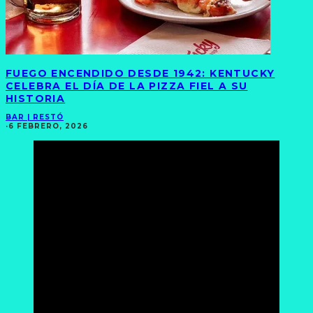
FUEGO ENCENDIDO DESDE 1942: KENTUCKY
CELEBRA EL DÍA DE LA PIZZA FIEL A SU
HISTORIA
BAR | RESTÓ
·
6 FEBRERO, 2026