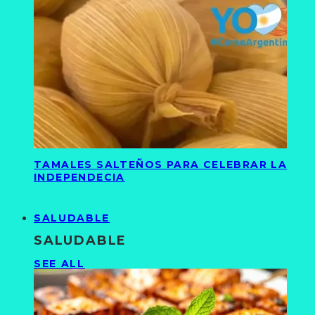
TAMALES SALTEÑOS PARA CELEBRAR LA
INDEPENDECIA
SALUDABLE
SALUDABLE
SEE ALL