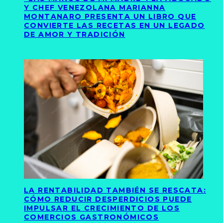
Y CHEF VENEZOLANA MARIANNA
MONTANARO PRESENTA UN LIBRO QUE
CONVIERTE LAS RECETAS EN UN LEGADO
DE AMOR Y TRADICIÓN
LA RENTABILIDAD TAMBIÉN SE RESCATA:
CÓMO REDUCIR DESPERDICIOS PUEDE
IMPULSAR EL CRECIMIENTO DE LOS
COMERCIOS GASTRONÓMICOS