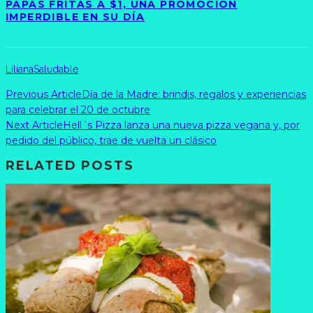
PAPAS FRITAS A $1, UNA PROMOCIÓN
IMPERDIBLE EN SU DÍA
Liliana
Saludable
Previous Article
Día de la Madre: brindis, regalos y experiencias
para celebrar el 20 de octubre
Next Article
Hell´s Pizza lanza una nueva pizza vegana y, por
pedido del público, trae de vuelta un clásico
RELATED POSTS