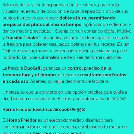
Además de su visor transparente con luz interior, para poder
visualizar el estado de cocción de cada preparación, otro de sus
puntos fuertes es que posee
doble altura, permitiendo
preparar dos platos al mismo tiempo
, optimizando el tiempo y
dando mayor practicidad . Cuenta con un comando digital intuitivo
y
función “shake”
, que indica cuándo se debe agitar la cesta de
la freidora para obtener resultados óptimos en tus recetas. ¡Es tan
fácil como sacar, mover y volver a introducir la cesta para que el
cocinado se inicie automáticamente y sea de forma uniforme!
La freidora
DuoGrill
garantiza un
control preciso de la
temperatura y el tiempo
, ofreciendo
resultados perfectos
en cada uso
. Además, su rejilla desmontable facilita la
limpieza, lo que la convierte en una opción práctica para el día a
día. Tiene una capacidad de 8 litros y su potencia es de 2000W.
Horno Freidor Eléctrico Aircook (AF950)
El
Horno Freidor
es un electrodoméstico diseñado para
transformar la forma en que se cocina, combinando lo mejor de
un horno y una freidora en un solo aparato.