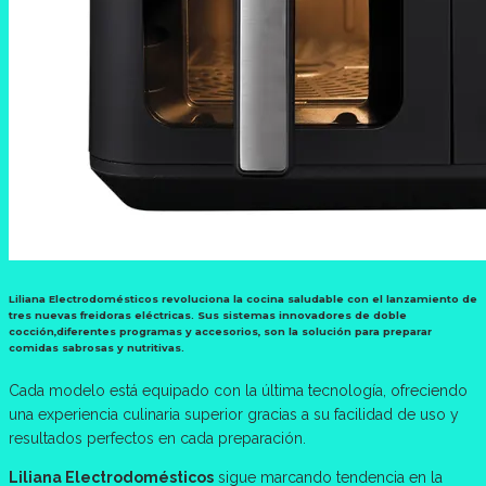
Liliana Electrodomésticos revoluciona la cocina saludable con el lanzamiento de
tres nuevas freidoras eléctricas. Sus sistemas innovadores de doble
cocción,diferentes programas y accesorios, son la solución para preparar
comidas sabrosas y nutritivas.
Cada modelo está equipado con la última tecnología, ofreciendo
una experiencia culinaria superior gracias a su facilidad de uso y
resultados perfectos en cada preparación.
Liliana Electrodomésticos
sigue marcando tendencia en la