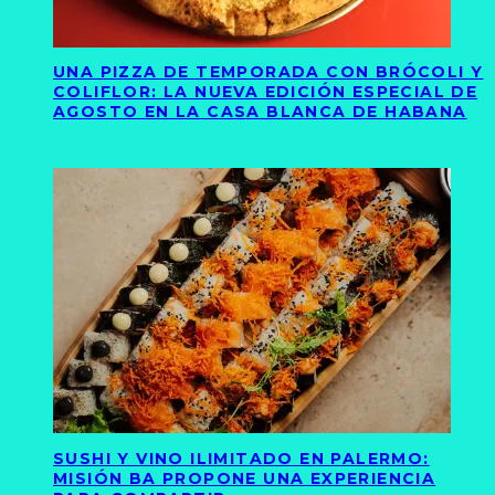
UNA PIZZA DE TEMPORADA CON BRÓCOLI Y
COLIFLOR: LA NUEVA EDICIÓN ESPECIAL DE
AGOSTO EN LA CASA BLANCA DE HABANA
SUSHI Y VINO ILIMITADO EN PALERMO:
MISIÓN BA PROPONE UNA EXPERIENCIA