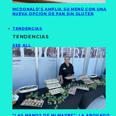
MCDONALD’S AMPLIA SU MENÚ CON UNA
NUEVA OPCIÓN DE PAN SIN GLUTEN
TENDENCIAS
TENDENCIAS
SEE ALL
“LAS MANOS DE MI MADRE”: LA ABOGADO