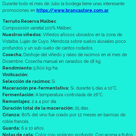
Durante todo el mes de Julio la bodega tiene unas interesante
promociones en
https://www.brancastore.com.ar
Terruño Reserva Malbec
Composición varietal:100% Malbec.
Nuestros viñedos:
Viñedos añosos ubicados en la zona de
Vistalba, Luján de Cuyo, Mendoza sobre suelos aluviales poco
profundos y un sub-suelo de cantos rodados.
Cosecha:
Deshoje del viñedo y raleo de racimos en el mes de
Diciembre. Cosecha manual en canastos de 18 kg.
Rendimiento:
5.600 kg/ha
Vinificación:
Selección de racimos:
Si
Maceración pre-fermentativa:
Si, durante 5 días a 10°C.
Fermentación:
A temperatura controlada de 26°C.
Remontajes:
2 a 4 por día
Duración total de la maceración:
25 días.
Crianza:
80% del vino fue criado por 12 meses en barricas de
roble francés.
Guarda:
6 a 10 años.
Notas de cata:
Color rojo violáceo profundo. Con aroma a frutos