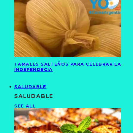
TAMALES SALTEÑOS PARA CELEBRAR LA
INDEPENDECIA
SALUDABLE
SALUDABLE
SEE ALL