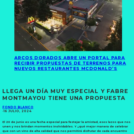
ARCOS DORADOS ABRE UN PORTAL PARA
RECIBIR PROPUESTAS DE TERRENOS PARA
NUEVOS RESTAURANTES MCDONALD’S
LLEGA UN DÍA MUY ESPECIAL Y FABRE
MONTMAYOU TIENE UNA PROPUESTA
FONDO BLANCO
·
16 JULIO, 2024
El 20 de junio es una fecha especial para festejar la amistad, esos lazos que nos
unen y nos brindan momentos inolvidables. Y ¿qué mejor manera de celebrar
que con un vino de alta calidad que nos permitirá disfrutar de cada encuentro