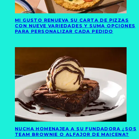
MI GUSTO RENUEVA SU CARTA DE PIZZAS
CON NUEVE VARIEDADES Y SUMA OPCIONES
PARA PERSONALIZAR CADA PEDIDO
NUCHA HOMENAJEA A SU FUNDADORA ¿SOS
TEAM BROWNIE O ALFAJOR DE MAICENA?