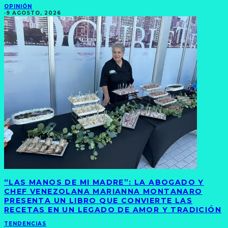
OPINIÓN
·
9 AGOSTO, 2026
“LAS MANOS DE MI MADRE”: LA ABOGADO Y
CHEF VENEZOLANA MARIANNA MONTANARO
PRESENTA UN LIBRO QUE CONVIERTE LAS
RECETAS EN UN LEGADO DE AMOR Y TRADICIÓN
TENDENCIAS