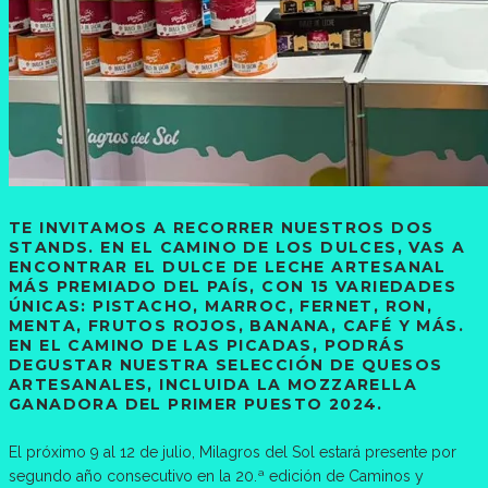
TE INVITAMOS A RECORRER NUESTROS DOS
STANDS. EN EL CAMINO DE LOS DULCES, VAS A
ENCONTRAR EL DULCE DE LECHE ARTESANAL
MÁS PREMIADO DEL PAÍS, CON 15 VARIEDADES
ÚNICAS: PISTACHO, MARROC, FERNET, RON,
MENTA, FRUTOS ROJOS, BANANA, CAFÉ Y MÁS.
EN EL CAMINO DE LAS PICADAS, PODRÁS
DEGUSTAR NUESTRA SELECCIÓN DE QUESOS
ARTESANALES, INCLUIDA LA MOZZARELLA
GANADORA DEL PRIMER PUESTO 2024.
El próximo 9 al 12 de julio, Milagros del Sol estará presente por
segundo año consecutivo en la 20.ª edición de Caminos y