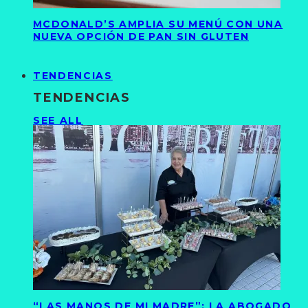
MCDONALD’S AMPLIA SU MENÚ CON UNA
NUEVA OPCIÓN DE PAN SIN GLUTEN
TENDENCIAS
TENDENCIAS
SEE ALL
“LAS MANOS DE MI MADRE”: LA ABOGADO