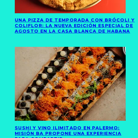
UNA PIZZA DE TEMPORADA CON BRÓCOLI Y
COLIFLOR: LA NUEVA EDICIÓN ESPECIAL DE
AGOSTO EN LA CASA BLANCA DE HABANA
SUSHI Y VINO ILIMITADO EN PALERMO:
MISIÓN BA PROPONE UNA EXPERIENCIA