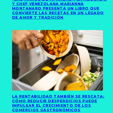
Y CHEF VENEZOLANA MARIANNA
MONTANARO PRESENTA UN LIBRO QUE
CONVIERTE LAS RECETAS EN UN LEGADO
DE AMOR Y TRADICIÓN
LA RENTABILIDAD TAMBIÉN SE RESCATA:
CÓMO REDUCIR DESPERDICIOS PUEDE
IMPULSAR EL CRECIMIENTO DE LOS
COMERCIOS GASTRONÓMICOS