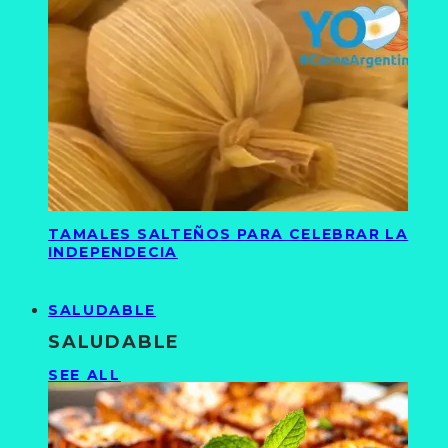
TAMALES SALTEÑOS PARA CELEBRAR LA
INDEPENDECIA
SALUDABLE
SALUDABLE
SEE ALL