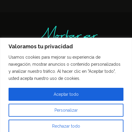
Valoramos tu privacidad
Usamos cookies para mejorar su experiencia de
Inicio
Entrevistas
Guía Gastronómica
navegación, mostrar anuncios o contenido personalizados
Opinión
Política de privacidad
y analizar nuestro tráfico. Al hacer clic en "Aceptar todo",
Contacto
usted acepta nuestro uso de cookies.
Todos los derechos reservados Morfar.ar
Aceptar todo
Personalizar
Rechazar todo