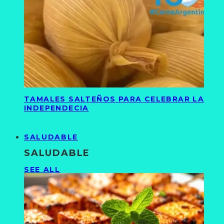
TAMALES SALTEÑOS PARA CELEBRAR LA
INDEPENDECIA
SALUDABLE
SALUDABLE
SEE ALL