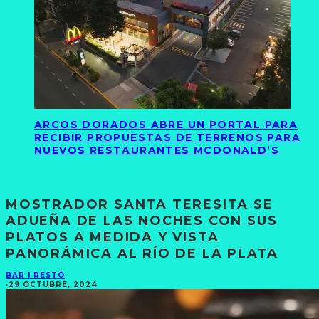
ARCOS DORADOS ABRE UN PORTAL PARA
RECIBIR PROPUESTAS DE TERRENOS PARA
NUEVOS RESTAURANTES MCDONALD’S
MOSTRADOR SANTA TERESITA SE
ADUEÑA DE LAS NOCHES CON SUS
PLATOS A MEDIDA Y VISTA
PANORÁMICA AL RÍO DE LA PLATA
BAR | RESTÓ
·
29 OCTUBRE, 2024