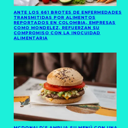
ANTE LOS 661 BROTES DE ENFERMEDADES
TRANSMITIDAS POR ALIMENTOS
REPORTADOS EN COLOMBIA, EMPRESAS
COMO MONDELEZ, REFUERZAN SU
COMPROMISO CON LA INOCUIDAD
ALIMENTARIA
MCDONALD’S AMPLIA SU MENÚ CON UNA