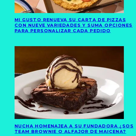
MI GUSTO RENUEVA SU CARTA DE PIZZAS
CON NUEVE VARIEDADES Y SUMA OPCIONES
PARA PERSONALIZAR CADA PEDIDO
NUCHA HOMENAJEA A SU FUNDADORA ¿SOS
TEAM BROWNIE O ALFAJOR DE MAICENA?