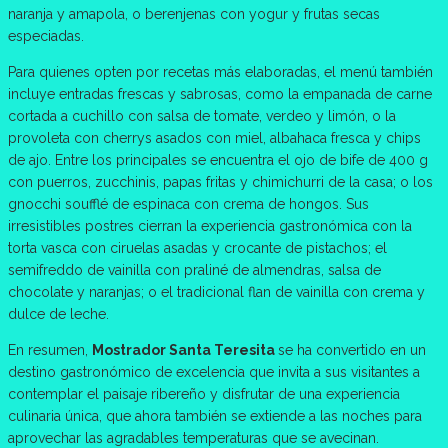
naranja y amapola, o berenjenas con yogur y frutas secas
especiadas.
Para quienes opten por recetas más elaboradas, el menú también
incluye entradas frescas y sabrosas, como la empanada de carne
cortada a cuchillo con salsa de tomate, verdeo y limón, o la
provoleta con cherrys asados con miel, albahaca fresca y chips
de ajo. Entre los principales se encuentra el ojo de bife de 400 g
con puerros, zucchinis, papas fritas y chimichurri de la casa; o los
gnocchi soufflé de espinaca con crema de hongos. Sus
irresistibles postres cierran la experiencia gastronómica con la
torta vasca con ciruelas asadas y crocante de pistachos; el
semifreddo de vainilla con praliné de almendras, salsa de
chocolate y naranjas; o el tradicional flan de vainilla con crema y
dulce de leche.
En resumen,
Mostrador Santa Teresita
se ha convertido en un
destino gastronómico de excelencia que invita a sus visitantes a
contemplar el paisaje ribereño y disfrutar de una experiencia
culinaria única, que ahora también se extiende a las noches para
aprovechar las agradables temperaturas que se avecinan.