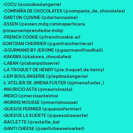
-COCU (@cocuboulangerie)
-COMPAÑÍA DE CHOCOLATES (@compania_de_chocolates)
-DARTON CUISINE (@dartoncuisine)
-ESSEN (@essen.mdq.rominaperticara,
@mauroemprendedor.mdq)
-FRENCH COOKIE (@frenchcookie.ar)
GONTRAN CHERRIER (@gontrancherrierar)
-GOURMAND BY JEROME (@gourmandfoodhall)
-KAKAWA (@kakawa_chocolates)
-LABAN (@labanpatisserie)
-LA TROQUET DE HENRY (@le.troquet.de.henry)
-LEPI BOULANGERIE (@lepiboulangerie)
-L´ATELIER DE JIMENA FUSTER (@jimenafuster_)
-MAURICIO ASTA (@mauricioasta)
-MERCI (@mercisantelmo)
-MORRIS MOUSSE (@morrismousse)
-QUESOS FERMIER (@quesosfermier)
-QUESOS LA SUERTE (@quesoslasuerte)
-RACLETTE (@raclette_ba)
-SANTI CHEESE (@santicheesemarket)