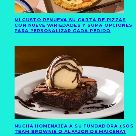
MI GUSTO RENUEVA SU CARTA DE PIZZAS
CON NUEVE VARIEDADES Y SUMA OPCIONES
PARA PERSONALIZAR CADA PEDIDO
NUCHA HOMENAJEA A SU FUNDADORA ¿SOS
TEAM BROWNIE O ALFAJOR DE MAICENA?