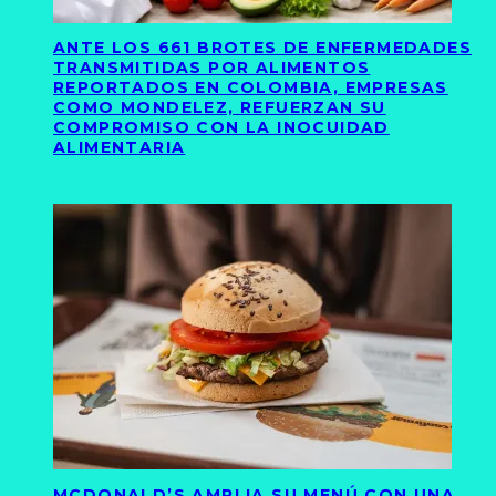
ANTE LOS 661 BROTES DE ENFERMEDADES
TRANSMITIDAS POR ALIMENTOS
REPORTADOS EN COLOMBIA, EMPRESAS
COMO MONDELEZ, REFUERZAN SU
COMPROMISO CON LA INOCUIDAD
ALIMENTARIA
MCDONALD’S AMPLIA SU MENÚ CON UNA