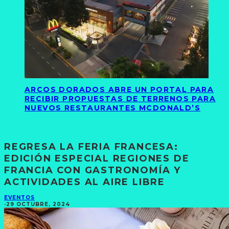
ARCOS DORADOS ABRE UN PORTAL PARA
RECIBIR PROPUESTAS DE TERRENOS PARA
NUEVOS RESTAURANTES MCDONALD’S
REGRESA LA FERIA FRANCESA:
EDICIÓN ESPECIAL REGIONES DE
FRANCIA CON GASTRONOMÍA Y
ACTIVIDADES AL AIRE LIBRE
EVENTOS
·
29 OCTUBRE, 2024