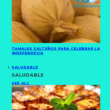
TAMALES SALTEÑOS PARA CELEBRAR LA
INDEPENDECIA
SALUDABLE
SALUDABLE
SEE ALL