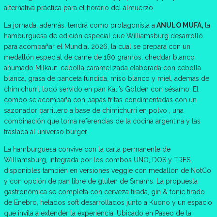
alternativa práctica para el horario del almuerzo.
La jornada, además, tendrá como protagonista a
ANULO MUFA,
la
hamburguesa de edición especial que Williamsburg desarrolló
para acompañar el Mundial 2026, la cual se prepara con un
medallón especial de carne de 180 gramos, cheddar blanco
ahumado Milkaut, cebolla caramelizada elaborada con cebolla
blanca, grasa de panceta fundida, miso blanco y miel, además de
chimichurri, todo servido en pan Kali’s Golden con sésamo. El
combo se acompaña con papas fritas condimentadas con un
sazonador parrillero a base de chimichurri en polvo , una
combinación que toma referencias de la cocina argentina y las
traslada al universo burger.
La hamburguesa convive con la carta permanente de
Williamsburg, integrada por los combos UNO, DOS y TRES,
disponibles también en versiones veggie con medallón de NotCo
y con opción de pan libre de gluten de Smams. La propuesta
gastronómica se completa con cerveza tirada, gin & tonic tirado
de Enebro, helados soft desarrollados junto a Kuono y un espacio
que invita a extender la experiencia. Ubicado en Paseo de la