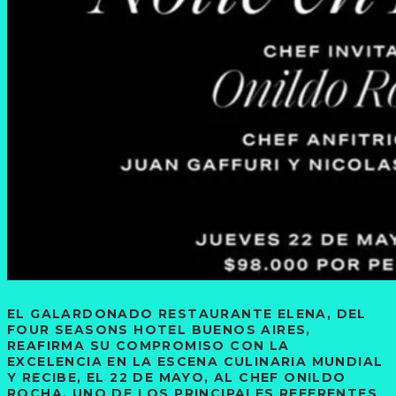
EL GALARDONADO RESTAURANTE ELENA, DEL
FOUR SEASONS HOTEL BUENOS AIRES,
REAFIRMA SU COMPROMISO CON LA
EXCELENCIA EN LA ESCENA CULINARIA MUNDIAL
Y RECIBE, EL 22 DE MAYO, AL CHEF ONILDO
ROCHA, UNO DE LOS PRINCIPALES REFERENTES