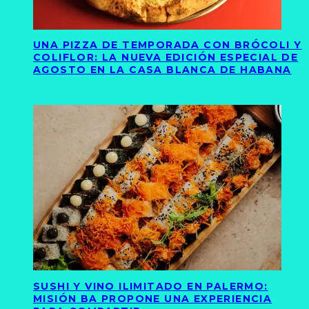
UNA PIZZA DE TEMPORADA CON BRÓCOLI Y
COLIFLOR: LA NUEVA EDICIÓN ESPECIAL DE
AGOSTO EN LA CASA BLANCA DE HABANA
SUSHI Y VINO ILIMITADO EN PALERMO:
MISIÓN BA PROPONE UNA EXPERIENCIA