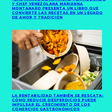
Y CHEF VENEZOLANA MARIANNA
MONTANARO PRESENTA UN LIBRO QUE
CONVIERTE LAS RECETAS EN UN LEGADO
DE AMOR Y TRADICIÓN
LA RENTABILIDAD TAMBIÉN SE RESCATA:
CÓMO REDUCIR DESPERDICIOS PUEDE
IMPULSAR EL CRECIMIENTO DE LOS
COMERCIOS GASTRONÓMICOS