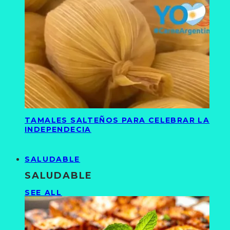
TAMALES SALTEÑOS PARA CELEBRAR LA
INDEPENDECIA
SALUDABLE
SALUDABLE
SEE ALL