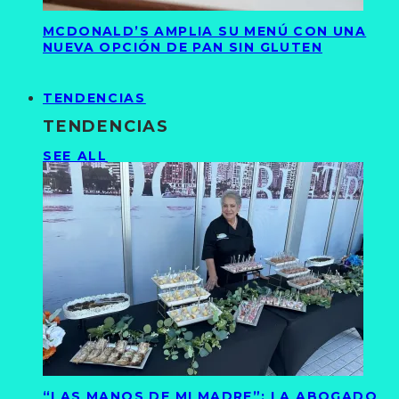
MCDONALD’S AMPLIA SU MENÚ CON UNA
NUEVA OPCIÓN DE PAN SIN GLUTEN
TENDENCIAS
TENDENCIAS
SEE ALL
“LAS MANOS DE MI MADRE”: LA ABOGADO