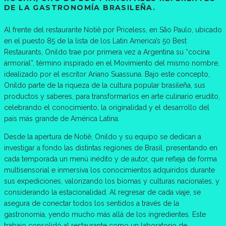
DE LA GASTRONOMÍA BRASILEÑA.
Al frente del restaurante Notiê por Priceless, en São Paulo, ubicado
en el puesto 85 de la lista de los Latin America’s 50 Best
Restaurants, Onildo trae por primera vez a Argentina su “cocina
armorial”, término inspirado en el Movimiento del mismo nombre,
idealizado por el escritor Ariano Suassuna. Bajo este concepto,
Onildo parte de la riqueza de la cultura popular brasileña, sus
productos y saberes, para transformarlos en arte culinario erudito,
celebrando el conocimiento, la originalidad y el desarrollo del
país más grande de América Latina.
Desde la apertura de Notiê, Onildo y su equipo se dedican a
investigar a fondo las distintas regiones de Brasil, presentando en
cada temporada un menú inédito y de autor, que refleja de forma
multisensorial e inmersiva los conocimientos adquiridos durante
sus expediciones, valorizando los biomas y culturas nacionales, y
considerando la estacionalidad. Al regresar de cada viaje, se
asegura de conectar todos los sentidos a través de la
gastronomía, yendo mucho más allá de los ingredientes. Este
trabajo consolidó al restaurante como un laboratorio de