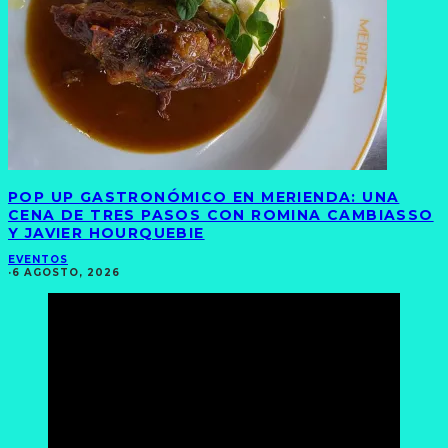
POP UP GASTRONÓMICO EN MERIENDA: UNA
CENA DE TRES PASOS CON ROMINA CAMBIASSO
Y JAVIER HOURQUEBIE
EVENTOS
·
6 AGOSTO, 2026