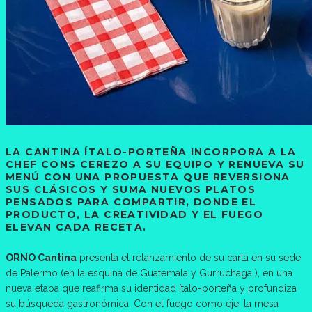
LA CANTINA ÍTALO-PORTEÑA INCORPORA A LA
CHEF CONS CEREZO A SU EQUIPO Y RENUEVA SU
MENÚ CON UNA PROPUESTA QUE REVERSIONA
SUS CLÁSICOS Y SUMA NUEVOS PLATOS
PENSADOS PARA COMPARTIR, DONDE EL
PRODUCTO, LA CREATIVIDAD Y EL FUEGO
ELEVAN CADA RECETA.
ORNO Cantina
presenta el relanzamiento de su carta en su sede
de Palermo (en la esquina de Guatemala y Gurruchaga ), en una
nueva etapa que reafirma su identidad ítalo-porteña y profundiza
su búsqueda gastronómica. Con el fuego como eje, la mesa