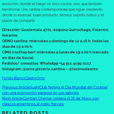
evolución, donde el fuego no sólo cocina, sino que también
transforma. Una cantina contemporánea que sigue creciendo
desde lo esencial: buen producto, técnica, espíritu lúdico y el
placer de compartir.
Dirección: Guatemala 4701, esquina Gurruchaga, Palermo.
Horarios
ORNO cantina: miércoles a domingo de 12 a 16 h; todos los
días de 19 a 00 h.
CIMA (rooftop bar): miércoles a lunes de 19 a 00 h (cerrado
en días de lluvia).
Pedidos/ consultas: WhatsApp +54 911 4195-2117.
Instagram: @orno.pizzeria.cantina – @lacimadeorno
Fondo Blanco
Gastro
Orno
Previous Article
SushiClub festeja el Día Mundial del Cocktail
con una promoción especial en sus salones
Next Article
Gontran Cherrier celebra el 25 de Mayo con
clásicos argentinos al estilo francés
RELATED POSTS