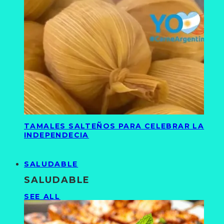
TAMALES SALTEÑOS PARA CELEBRAR LA
INDEPENDECIA
SALUDABLE
SALUDABLE
SEE ALL