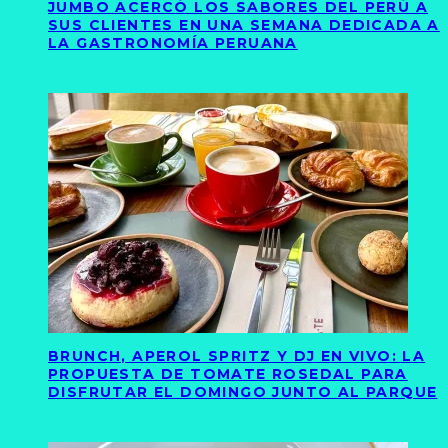
JUMBO ACERCÓ LOS SABORES DEL PERÚ A
SUS CLIENTES EN UNA SEMANA DEDICADA A
LA GASTRONOMÍA PERUANA
BRUNCH, APEROL SPRITZ Y DJ EN VIVO: LA
PROPUESTA DE TOMATE ROSEDAL PARA
DISFRUTAR EL DOMINGO JUNTO AL PARQUE