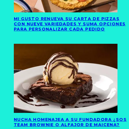
MI GUSTO RENUEVA SU CARTA DE PIZZAS
CON NUEVE VARIEDADES Y SUMA OPCIONES
PARA PERSONALIZAR CADA PEDIDO
NUCHA HOMENAJEA A SU FUNDADORA ¿SOS
TEAM BROWNIE O ALFAJOR DE MAICENA?