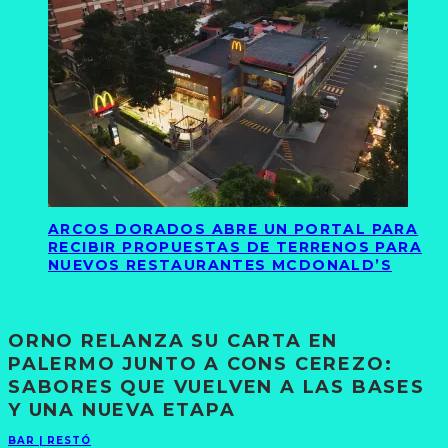
ARCOS DORADOS ABRE UN PORTAL PARA
RECIBIR PROPUESTAS DE TERRENOS PARA
NUEVOS RESTAURANTES MCDONALD’S
ORNO RELANZA SU CARTA EN
PALERMO JUNTO A CONS CEREZO:
SABORES QUE VUELVEN A LAS BASES
Y UNA NUEVA ETAPA
BAR | RESTÓ