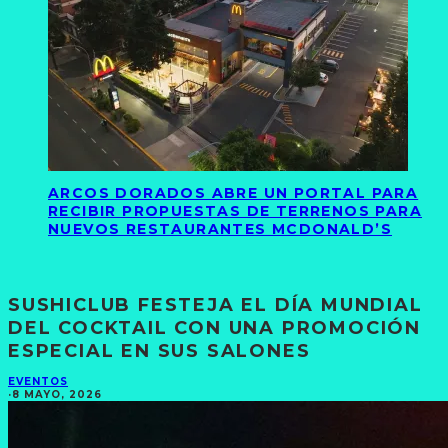
ARCOS DORADOS ABRE UN PORTAL PARA
RECIBIR PROPUESTAS DE TERRENOS PARA
NUEVOS RESTAURANTES MCDONALD’S
SUSHICLUB FESTEJA EL DÍA MUNDIAL
DEL COCKTAIL CON UNA PROMOCIÓN
ESPECIAL EN SUS SALONES
EVENTOS
·
8 MAYO, 2026