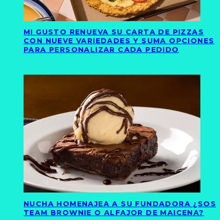
MI GUSTO RENUEVA SU CARTA DE PIZZAS
CON NUEVE VARIEDADES Y SUMA OPCIONES
PARA PERSONALIZAR CADA PEDIDO
NUCHA HOMENAJEA A SU FUNDADORA ¿SOS
TEAM BROWNIE O ALFAJOR DE MAICENA?