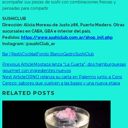
acompañar sus piezas de sushi con combinaciones frescas y
pensadas para compartir.
SUSHICLUB
Dirección: Alicia Moreau de Justo 286, Puerto Madero. Otras
sucursales en CABA, GBA e interior del país.
Pedidos:
https://www.sushiclub.com.ar/shop_init.php
Instagram: @sushiClub_ar
Bar | Restó
Cocktail
Fondo Blanco
Gastro
SushiClub
Previous Article
Mostaza lanza “La Cuarta”, dos hamburguesas
gourmet con ingredientes nuevos
Next Article
ORNO relanza su carta en Palermo junto a Cons
Cerezo: sabores que vuelven a las bases y una nueva etapa
RELATED POSTS