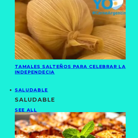
TAMALES SALTEÑOS PARA CELEBRAR LA
INDEPENDECIA
SALUDABLE
SALUDABLE
SEE ALL