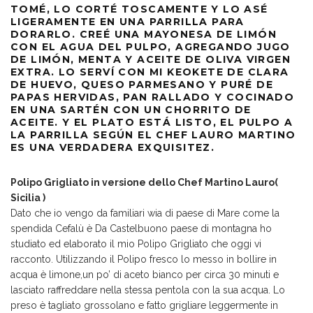
TOMÉ, LO CORTÉ TOSCAMENTE Y LO ASÉ
LIGERAMENTE EN UNA PARRILLA PARA
DORARLO. CREÉ UNA MAYONESA DE LIMÓN
CON EL AGUA DEL PULPO, AGREGANDO JUGO
DE LIMÓN, MENTA Y ACEITE DE OLIVA VIRGEN
EXTRA. LO SERVÍ CON MI KEOKETE DE CLARA
DE HUEVO, QUESO PARMESANO Y PURÉ DE
PAPAS HERVIDAS, PAN RALLADO Y COCINADO
EN UNA SARTÉN CON UN CHORRITO DE
ACEITE. Y EL PLATO ESTÁ LISTO, EL PULPO A
LA PARRILLA SEGÚN EL CHEF LAURO MARTINO
ES UNA VERDADERA EXQUISITEZ.
Polipo Grigliato in versione dello Chef Martino Lauro(
Sicilia )
Dato che io vengo da familiari wia di paese di Mare come la
spendida Cefalù è Da Castelbuono paese di montagna ho
studiato ed elaborato il mio Polipo Grigliato che oggi vi
racconto. Utilizzando il Polipo fresco lo messo in bollire in
acqua è limone,un po’ di aceto bianco per circa 30 minuti e
lasciato raffreddare nella stessa pentola con la sua acqua. Lo
preso è tagliato grossolano e fatto grigliare leggermente in