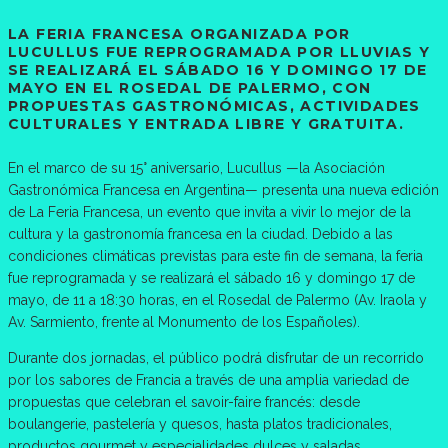
LA FERIA FRANCESA ORGANIZADA POR
LUCULLUS FUE REPROGRAMADA POR LLUVIAS Y
SE REALIZARÁ EL SÁBADO 16 Y DOMINGO 17 DE
MAYO EN EL ROSEDAL DE PALERMO, CON
PROPUESTAS GASTRONÓMICAS, ACTIVIDADES
CULTURALES Y ENTRADA LIBRE Y GRATUITA.
En el marco de su 15° aniversario, Lucullus —la Asociación
Gastronómica Francesa en Argentina— presenta una nueva edición
de La Feria Francesa, un evento que invita a vivir lo mejor de la
cultura y la gastronomía francesa en la ciudad. Debido a las
condiciones climáticas previstas para este fin de semana, la feria
fue reprogramada y se realizará el sábado 16 y domingo 17 de
mayo, de 11 a 18:30 horas, en el Rosedal de Palermo (Av. Iraola y
Av. Sarmiento, frente al Monumento de los Españoles).
Durante dos jornadas, el público podrá disfrutar de un recorrido
por los sabores de Francia a través de una amplia variedad de
propuestas que celebran el savoir-faire francés: desde
boulangerie, pastelería y quesos, hasta platos tradicionales,
productos gourmet y especialidades dulces y saladas,