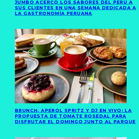
JUMBO ACERCÓ LOS SABORES DEL PERÚ A
SUS CLIENTES EN UNA SEMANA DEDICADA A
LA GASTRONOMÍA PERUANA
BRUNCH, APEROL SPRITZ Y DJ EN VIVO: LA
PROPUESTA DE TOMATE ROSEDAL PARA
DISFRUTAR EL DOMINGO JUNTO AL PARQUE