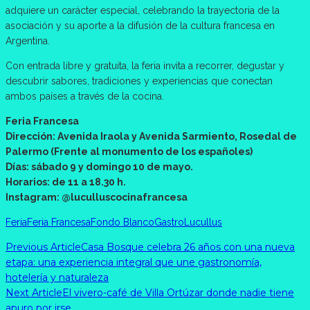
adquiere un carácter especial, celebrando la trayectoria de la
asociación y su aporte a la difusión de la cultura francesa en
Argentina.
Con entrada libre y gratuita, la feria invita a recorrer, degustar y
descubrir sabores, tradiciones y experiencias que conectan
ambos países a través de la cocina.
Feria Francesa
Dirección: Avenida Iraola y Avenida Sarmiento, Rosedal de
Palermo (Frente al monumento de los españoles)
Días: sábado 9 y domingo 10 de mayo.
Horarios: de 11 a 18.30 h.
Instagram: @luculluscocinafrancesa
Feria
Feria Francesa
Fondo Blanco
Gastro
Lucullus
Previous Article
Casa Bosque celebra 26 años con una nueva
etapa: una experiencia integral que une gastronomía,
hotelería y naturaleza
Next Article
El vivero-café de Villa Ortúzar donde nadie tiene
apuro por irse