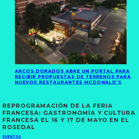
ARCOS DORADOS ABRE UN PORTAL PARA
RECIBIR PROPUESTAS DE TERRENOS PARA
NUEVOS RESTAURANTES MCDONALD’S
REPROGRAMACIÓN DE LA FERIA
FRANCESA: GASTRONOMÍA Y CULTURA
FRANCESA EL 16 Y 17 DE MAYO EN EL
ROSEDAL
EVENTOS