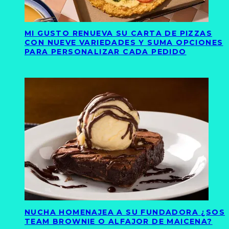
MI GUSTO RENUEVA SU CARTA DE PIZZAS
CON NUEVE VARIEDADES Y SUMA OPCIONES
PARA PERSONALIZAR CADA PEDIDO
NUCHA HOMENAJEA A SU FUNDADORA ¿SOS
TEAM BROWNIE O ALFAJOR DE MAICENA?