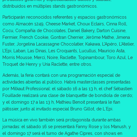
distribuidos en múltiples stands gastronómicos.
Participarán reconocidos referentes y espacios gastronómicos
como Almacén 1249, Cheese Market, Choux Eclairs, Cinna Roll,
Cocu, Compañía de Chocolates, Daniel Bakery, Darton Cuisine,
Fermier, French Cookie, Gontran Cherrier, Jérôme Mathe, Jimena
Fuster, Jorgelina Lacassagne Chocolatier, Kakawa, L’Apéro, L’Atelier,
L’Epi, Laban, Las Dinas, Les Croquants, Lucullus, Mauricio Asta,
Morris Mousse, Merci, Noire, Raclette, Topinambour, Toro Azul, Le
Troquet de Henry y Uria Raclette, entre otros.
Además, la feria contará con una programación especial de
actividades abiertas al público. Habrá masterclasses presentadas
por Milkaut Professional: el sábado 16 a las 13 h, el chef Sébastien
Fouillade realizará una clase de blanquette de bondiola de cerdo;
y el domingo 17 a las 13 h, Mathieu Benoit presentará le flan
pâtissier, junto al invitado especial Bruno Gillot, de L´Epi.
La música en vivo también será protagonista durante ambas
jornadas: el sábado 16 se presentará Fanny Rose y los Manush, y
el domingo 17 será el turno de Agathe Cipres, con shows en