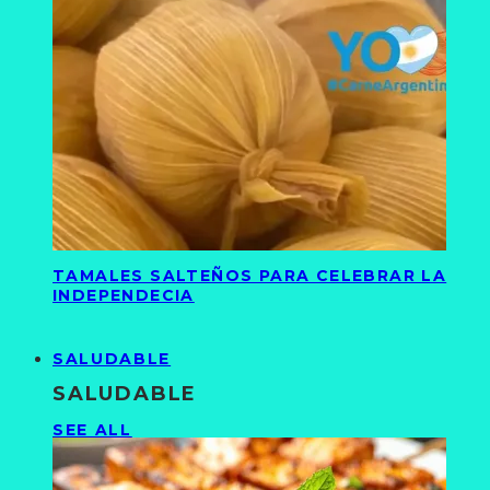
TAMALES SALTEÑOS PARA CELEBRAR LA
INDEPENDECIA
SALUDABLE
SALUDABLE
SEE ALL