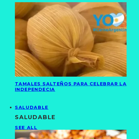
TAMALES SALTEÑOS PARA CELEBRAR LA
INDEPENDECIA
SALUDABLE
SALUDABLE
SEE ALL