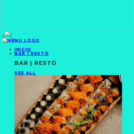
>
INICIO
BAR | RESTÓ
BAR | RESTÓ
SEE ALL