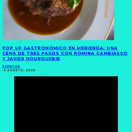
POP UP GASTRONÓMICO EN MERIENDA: UNA
CENA DE TRES PASOS CON ROMINA CAMBIASSO
Y JAVIER HOURQUEBIE
EVENTOS
·
6 AGOSTO, 2026