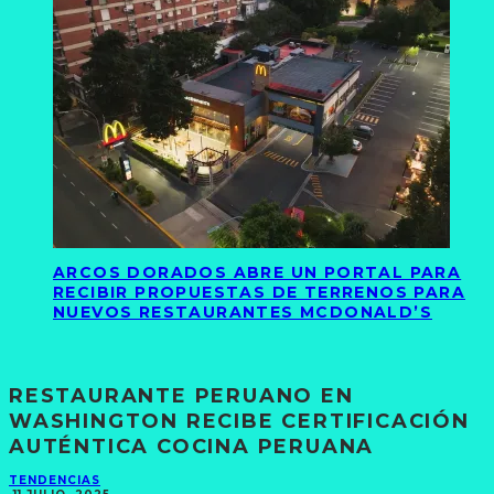
ARCOS DORADOS ABRE UN PORTAL PARA
RECIBIR PROPUESTAS DE TERRENOS PARA
NUEVOS RESTAURANTES MCDONALD’S
RESTAURANTE PERUANO EN
WASHINGTON RECIBE CERTIFICACIÓN
AUTÉNTICA COCINA PERUANA
TENDENCIAS