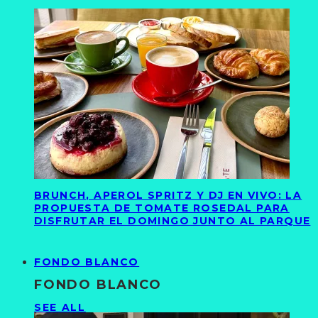
BRUNCH, APEROL SPRITZ Y DJ EN VIVO: LA
PROPUESTA DE TOMATE ROSEDAL PARA
DISFRUTAR EL DOMINGO JUNTO AL PARQUE
FONDO BLANCO
FONDO BLANCO
SEE ALL