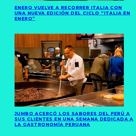
ENERO VUELVE A RECORRER ITALIA CON
UNA NUEVA EDICIÓN DEL CICLO “ITALIA EN
ENERO”
JUMBO ACERCÓ LOS SABORES DEL PERÚ A
SUS CLIENTES EN UNA SEMANA DEDICADA A
LA GASTRONOMÍA PERUANA