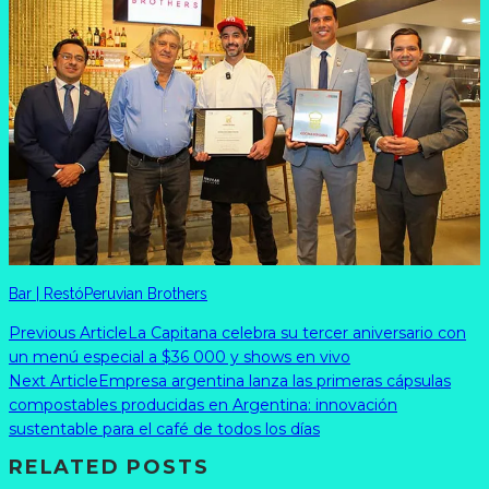
Bar | Restó
Peruvian Brothers
Previous Article
La Capitana celebra su tercer aniversario con
un menú especial a $36 000 y shows en vivo
Next Article
Empresa argentina lanza las primeras cápsulas
compostables producidas en Argentina: innovación
sustentable para el café de todos los días
RELATED POSTS