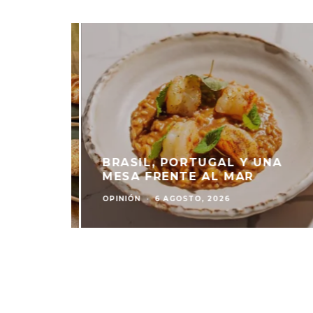
 Y DJ
 DE
BRASIL, PORTUGAL Y UNA
MESA FRENTE AL MAR
OPINIÓN
·
6 AGOSTO, 2026