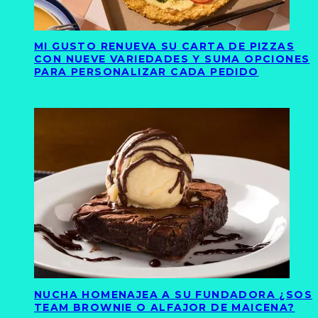
MI GUSTO RENUEVA SU CARTA DE PIZZAS
CON NUEVE VARIEDADES Y SUMA OPCIONES
PARA PERSONALIZAR CADA PEDIDO
NUCHA HOMENAJEA A SU FUNDADORA ¿SOS
TEAM BROWNIE O ALFAJOR DE MAICENA?