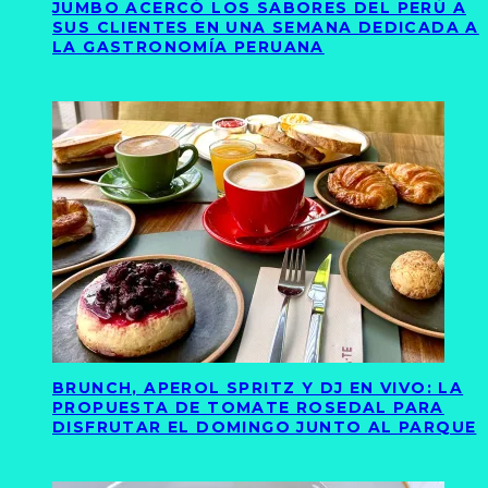
JUMBO ACERCÓ LOS SABORES DEL PERÚ A
SUS CLIENTES EN UNA SEMANA DEDICADA A
LA GASTRONOMÍA PERUANA
BRUNCH, APEROL SPRITZ Y DJ EN VIVO: LA
PROPUESTA DE TOMATE ROSEDAL PARA
DISFRUTAR EL DOMINGO JUNTO AL PARQUE