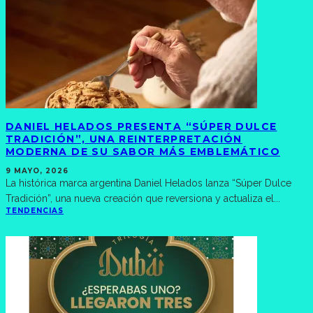
DANIEL HELADOS PRESENTA “SÚPER DULCE
TRADICIÓN”, UNA REINTERPRETACIÓN
MODERNA DE SU SABOR MÁS EMBLEMÁTICO
9 MAYO, 2026
La histórica marca argentina Daniel Helados lanza “Súper Dulce
Tradición”, una nueva creación que reversiona y actualiza el
...
TENDENCIAS