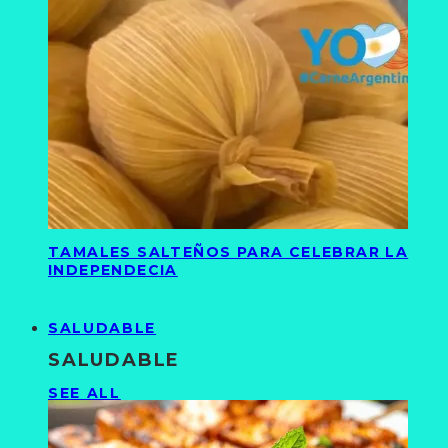
TAMALES SALTEÑOS PARA CELEBRAR LA
INDEPENDECIA
SALUDABLE
SALUDABLE
SEE ALL