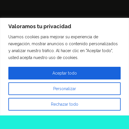
Valoramos tu privacidad
Usamos cookies para mejorar su experiencia de
Inicio
Entrevistas
Guía Gastronómica
navegación, mostrar anuncios o contenido personalizados
Opinión
Política de privacidad
y analizar nuestro tráfico. Al hacer clic en "Aceptar todo",
Contacto
usted acepta nuestro uso de cookies.
Todos los derechos reservados Morfar.ar
Aceptar todo
Personalizar
Rechazar todo