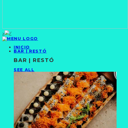
>
INICIO
BAR | RESTÓ
BAR | RESTÓ
SEE ALL