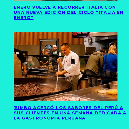
ENERO VUELVE A RECORRER ITALIA CON
UNA NUEVA EDICIÓN DEL CICLO “ITALIA EN
ENERO”
JUMBO ACERCÓ LOS SABORES DEL PERÚ A
SUS CLIENTES EN UNA SEMANA DEDICADA A
LA GASTRONOMÍA PERUANA