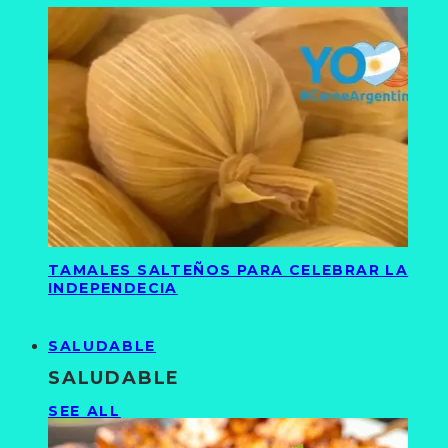
TAMALES SALTEÑOS PARA CELEBRAR LA
INDEPENDECIA
SALUDABLE
SALUDABLE
SEE ALL