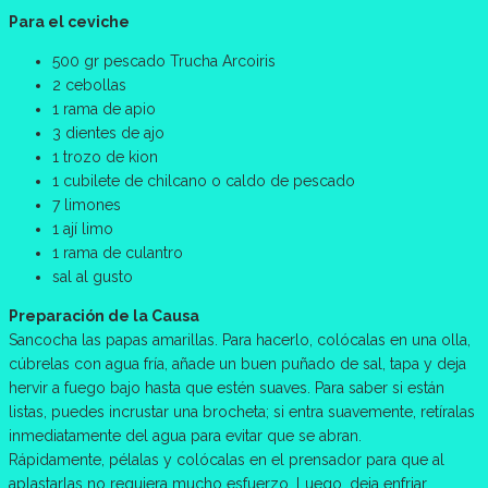
Para el ceviche
500 gr pescado Trucha Arcoiris
2 cebollas
1 rama de apio
3 dientes de ajo
1 trozo de kion
1 cubilete de chilcano o caldo de pescado
7 limones
1 ají limo
1 rama de culantro
sal al gusto
Preparación de la Causa
Sancocha las papas amarillas. Para hacerlo, colócalas en una olla,
cúbrelas con agua fría, añade un buen puñado de sal, tapa y deja
hervir a fuego bajo hasta que estén suaves. Para saber si están
listas, puedes incrustar una brocheta; si entra suavemente, retíralas
inmediatamente del agua para evitar que se abran.
Rápidamente, pélalas y colócalas en el prensador para que al
aplastarlas no requiera mucho esfuerzo. Luego, deja enfriar.