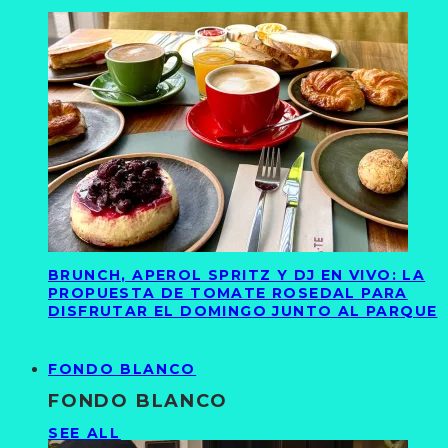
BRUNCH, APEROL SPRITZ Y DJ EN VIVO: LA
PROPUESTA DE TOMATE ROSEDAL PARA
DISFRUTAR EL DOMINGO JUNTO AL PARQUE
FONDO BLANCO
FONDO BLANCO
SEE ALL