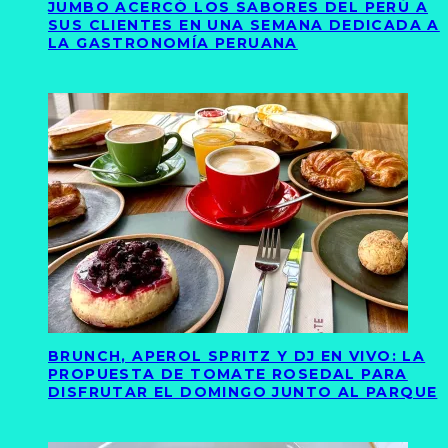
JUMBO ACERCÓ LOS SABORES DEL PERÚ A
SUS CLIENTES EN UNA SEMANA DEDICADA A
LA GASTRONOMÍA PERUANA
BRUNCH, APEROL SPRITZ Y DJ EN VIVO: LA
PROPUESTA DE TOMATE ROSEDAL PARA
DISFRUTAR EL DOMINGO JUNTO AL PARQUE