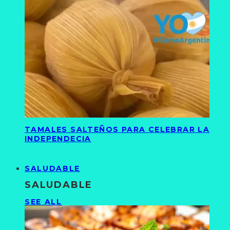
TAMALES SALTEÑOS PARA CELEBRAR LA
INDEPENDECIA
SALUDABLE
SALUDABLE
SEE ALL