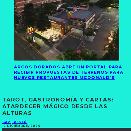
ARCOS DORADOS ABRE UN PORTAL PARA
RECIBIR PROPUESTAS DE TERRENOS PARA
NUEVOS RESTAURANTES MCDONALD’S
TAROT, GASTRONOMÍA Y CARTAS:
ATARDECER MÁGICO DESDE LAS
ALTURAS
BAR | RESTÓ
·
2 DICIEMBRE, 2024