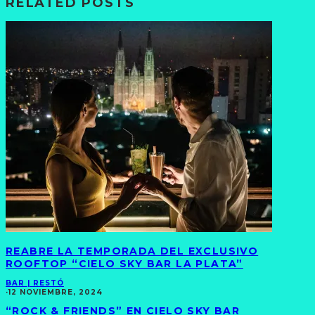
RELATED POSTS
REABRE LA TEMPORADA DEL EXCLUSIVO
ROOFTOP “CIELO SKY BAR LA PLATA”
BAR | RESTÓ
·
12 NOVIEMBRE, 2024
“ROCK & FRIENDS” EN CIELO SKY BAR