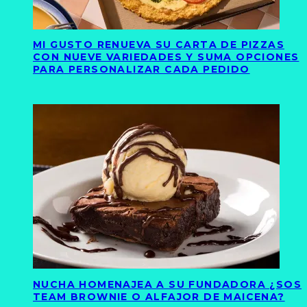
MI GUSTO RENUEVA SU CARTA DE PIZZAS
CON NUEVE VARIEDADES Y SUMA OPCIONES
PARA PERSONALIZAR CADA PEDIDO
NUCHA HOMENAJEA A SU FUNDADORA ¿SOS
TEAM BROWNIE O ALFAJOR DE MAICENA?