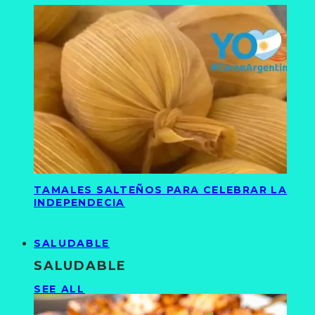
TAMALES SALTEÑOS PARA CELEBRAR LA
INDEPENDECIA
SALUDABLE
SALUDABLE
SEE ALL