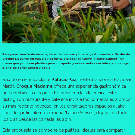
Para pasar una tarde amena, llena de historia y buena gastronomía, el Jardín de
Croque Madame en Palacio Paz invita a probar el nuevo “Palace Sunset”, un
menú que propone platitos para compartir y refrescantes cócteles, en un lugar
pleno de sofisticación y estilo.
Situado en el impactante
Palacio Paz,
frente a la icónica Plaza San
Martín,
Croque Madame
ofrece una experiencia gastronómica
que combina la elegancia histórica con la alta cocina. Este
distinguido restaurante y cafetería invita a los comensales a probar
su más reciente novedad, en los encantadores espacios al aire
libre del jardín interno: el menú “Palace Sunset”, disponible todos
los días desde las 12 hasta las 20 h.
Esta propuesta se compone de platitos, ideales para compartir