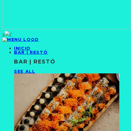
>
INICIO
BAR | RESTÓ
BAR | RESTÓ
SEE ALL