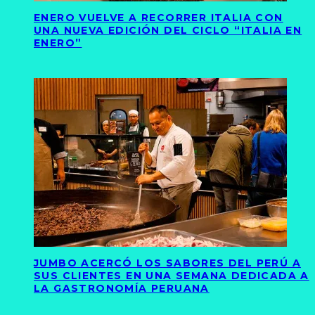
ENERO VUELVE A RECORRER ITALIA CON
UNA NUEVA EDICIÓN DEL CICLO “ITALIA EN
ENERO”
JUMBO ACERCÓ LOS SABORES DEL PERÚ A
SUS CLIENTES EN UNA SEMANA DEDICADA A
LA GASTRONOMÍA PERUANA