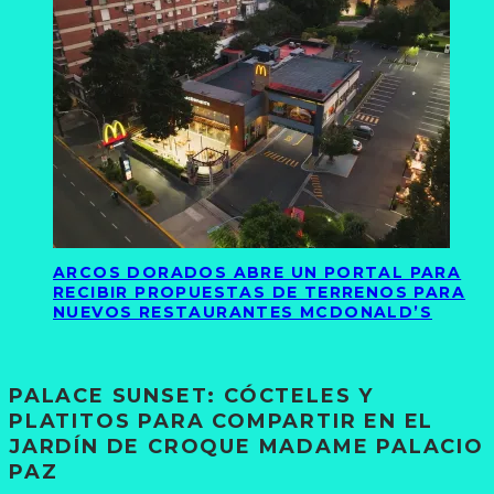
ARCOS DORADOS ABRE UN PORTAL PARA
RECIBIR PROPUESTAS DE TERRENOS PARA
NUEVOS RESTAURANTES MCDONALD’S
PALACE SUNSET: CÓCTELES Y
PLATITOS PARA COMPARTIR EN EL
JARDÍN DE CROQUE MADAME PALACIO
PAZ