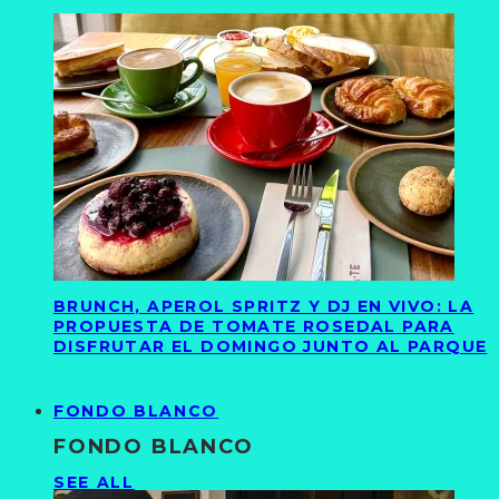
BRUNCH, APEROL SPRITZ Y DJ EN VIVO: LA
PROPUESTA DE TOMATE ROSEDAL PARA
DISFRUTAR EL DOMINGO JUNTO AL PARQUE
FONDO BLANCO
FONDO BLANCO
SEE ALL