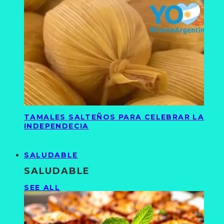
TAMALES SALTEÑOS PARA CELEBRAR LA
INDEPENDECIA
SALUDABLE
SALUDABLE
SEE ALL