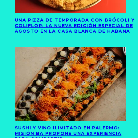
UNA PIZZA DE TEMPORADA CON BRÓCOLI Y
COLIFLOR: LA NUEVA EDICIÓN ESPECIAL DE
AGOSTO EN LA CASA BLANCA DE HABANA
SUSHI Y VINO ILIMITADO EN PALERMO:
MISIÓN BA PROPONE UNA EXPERIENCIA