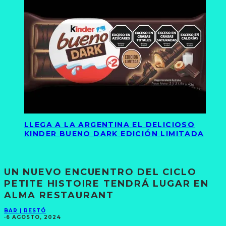
LLEGA A LA ARGENTINA EL DELICIOSO
KINDER BUENO DARK EDICIÓN LIMITADA
UN NUEVO ENCUENTRO DEL CICLO
PETITE HISTOIRE TENDRÁ LUGAR EN
ALMA RESTAURANT
BAR | RESTÓ
·
6 AGOSTO, 2024