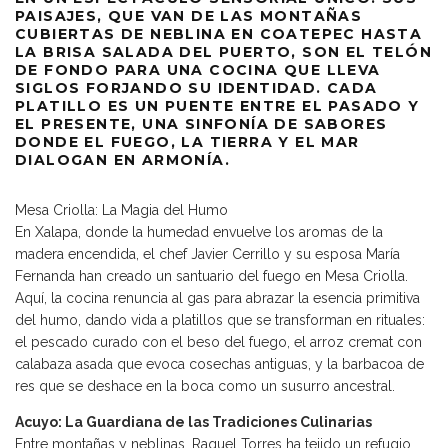
PAISAJES, QUE VAN DE LAS MONTAÑAS
CUBIERTAS DE NEBLINA EN COATEPEC HASTA
LA BRISA SALADA DEL PUERTO, SON EL TELÓN
DE FONDO PARA UNA COCINA QUE LLEVA
SIGLOS FORJANDO SU IDENTIDAD. CADA
PLATILLO ES UN PUENTE ENTRE EL PASADO Y
EL PRESENTE, UNA SINFONÍA DE SABORES
DONDE EL FUEGO, LA TIERRA Y EL MAR
DIALOGAN EN ARMONÍA.
Mesa Criolla: La Magia del Humo
En Xalapa, donde la humedad envuelve los aromas de la
madera encendida, el chef Javier Cerrillo y su esposa María
Fernanda han creado un santuario del fuego en Mesa Criolla.
Aquí, la cocina renuncia al gas para abrazar la esencia primitiva
del humo, dando vida a platillos que se transforman en rituales:
el pescado curado con el beso del fuego, el arroz cremat con
calabaza asada que evoca cosechas antiguas, y la barbacoa de
res que se deshace en la boca como un susurro ancestral.
Acuyo: La Guardiana de las Tradiciones Culinarias
Entre montañas y neblinas, Raquel Torres ha tejido un refugio