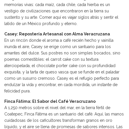
memorias vivas: cada maíz, cada chile, cada hierba es un
vestigio de civilizaciones que encontraron en la tierra su
sustento y su arte. Comer aquí es viajar siglos atrás y sentir el
latido de un México profundo y eterno.
Casey: Repostería Artesanal con Alma Veracruzana
En un rincón donde el aroma a café recién hecho y vainilla
inunda el aire, Casey se erige como un santuario para los
amantes del dulce. Sus postres no son simples bocados, sino
poemas comestibles: el carrot cake con su textura
aterciopelada, el chocolate porter cake con su profundidad
exquisita, y la tarta de queso vasca que se funde en el paladar
como un susurro cremoso. Casey es el refugio perfecto para
endulzar la vida y encontrar, en cada mordida, un instante de
felicidad pura.
Finca Fátima: El Sabor del Café Veracruzano
A 1,250 metros sobre el nivel del mar, en la tierra fértil de
Coatepec, Finca Fátima es un santuario del café. Aquí, las manos
cuidadosas de los caficultores transforman granos en oro
líquido, y el aire se llena de promesas de sabores intensos. Las