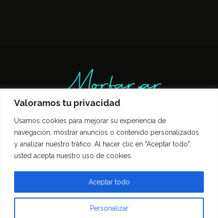
Valoramos tu privacidad
Usamos cookies para mejorar su experiencia de
Inicio
Entrevistas
Guía Gastronómica
navegación, mostrar anuncios o contenido personalizados
Opinión
Política de privacidad
y analizar nuestro tráfico. Al hacer clic en "Aceptar todo",
Contacto
usted acepta nuestro uso de cookies.
Todos los derechos reservados Morfar.ar
Aceptar todo
Personalizar