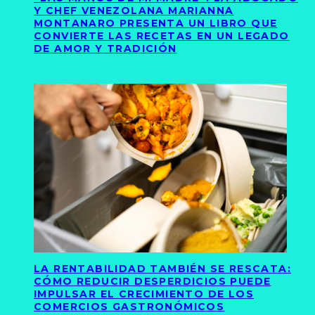
Y CHEF VENEZOLANA MARIANNA
MONTANARO PRESENTA UN LIBRO QUE
CONVIERTE LAS RECETAS EN UN LEGADO
DE AMOR Y TRADICIÓN
LA RENTABILIDAD TAMBIÉN SE RESCATA:
CÓMO REDUCIR DESPERDICIOS PUEDE
IMPULSAR EL CRECIMIENTO DE LOS
COMERCIOS GASTRONÓMICOS