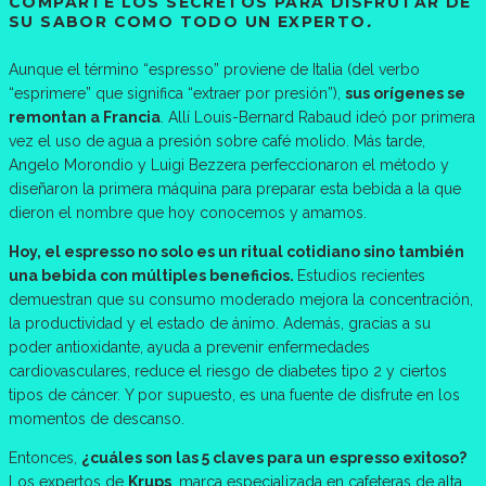
COMPARTE LOS SECRETOS PARA DISFRUTAR DE
SU SABOR COMO TODO UN EXPERTO
.
Aunque el término “espresso” proviene de Italia (del verbo
“esprimere” que significa “extraer por presión”),
sus orígenes se
remontan a Francia
. Allí Louis-Bernard Rabaud ideó por primera
vez el uso de agua a presión sobre café molido. Más tarde,
Angelo Morondio y Luigi Bezzera perfeccionaron el método y
diseñaron la primera máquina para preparar esta bebida a la que
dieron el nombre que hoy conocemos y amamos.
Hoy, el espresso no solo es un ritual cotidiano sino también
una bebida con múltiples beneficios.
Estudios recientes
demuestran que su consumo moderado mejora la concentración,
la productividad y el estado de ánimo. Además, gracias a su
poder antioxidante, ayuda a prevenir enfermedades
cardiovasculares, reduce el riesgo de diabetes tipo 2 y ciertos
tipos de cáncer. Y por supuesto, es una fuente de disfrute en los
momentos de descanso.
Entonces,
¿cuáles son las 5 claves para un espresso exitoso?
Los expertos de
Krups
, marca especializada en cafeteras de alta