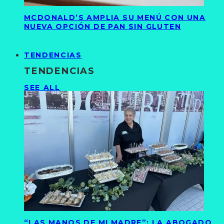
MCDONALD’S AMPLIA SU MENÚ CON UNA
NUEVA OPCIÓN DE PAN SIN GLUTEN
TENDENCIAS
TENDENCIAS
SEE ALL
“LAS MANOS DE MI MADRE”: LA ABOGADO