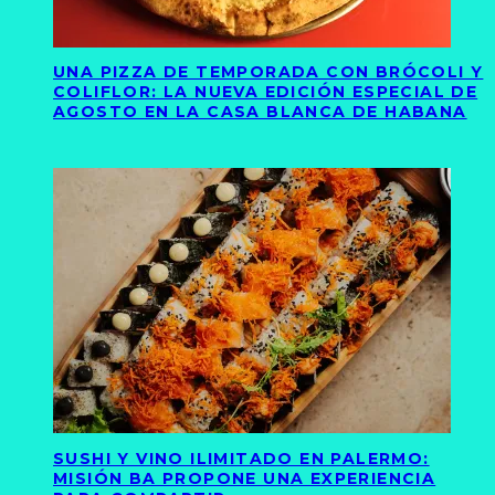
UNA PIZZA DE TEMPORADA CON BRÓCOLI Y
COLIFLOR: LA NUEVA EDICIÓN ESPECIAL DE
AGOSTO EN LA CASA BLANCA DE HABANA
SUSHI Y VINO ILIMITADO EN PALERMO:
MISIÓN BA PROPONE UNA EXPERIENCIA