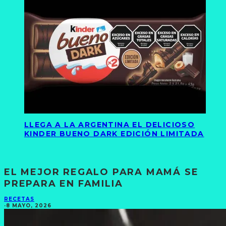
LLEGA A LA ARGENTINA EL DELICIOSO
KINDER BUENO DARK EDICIÓN LIMITADA
EL MEJOR REGALO PARA MAMÁ SE
PREPARA EN FAMILIA
RECETAS
·
8 MAYO, 2026