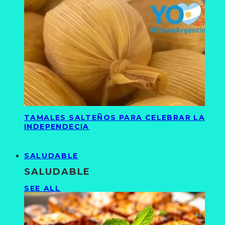
TAMALES SALTEÑOS PARA CELEBRAR LA
INDEPENDECIA
SALUDABLE
SALUDABLE
SEE ALL