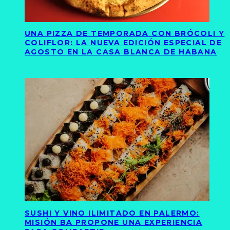
UNA PIZZA DE TEMPORADA CON BRÓCOLI Y
COLIFLOR: LA NUEVA EDICIÓN ESPECIAL DE
AGOSTO EN LA CASA BLANCA DE HABANA
SUSHI Y VINO ILIMITADO EN PALERMO:
MISIÓN BA PROPONE UNA EXPERIENCIA