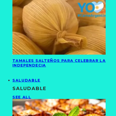
TAMALES SALTEÑOS PARA CELEBRAR LA
INDEPENDECIA
SALUDABLE
SALUDABLE
SEE ALL