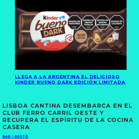
LLEGA A LA ARGENTINA EL DELICIOSO
KINDER BUENO DARK EDICIÓN LIMITADA
LISBOA CANTINA DESEMBARCA EN EL
CLUB FERRO CARRIL OESTE Y
RECUPERA EL ESPÍRITU DE LA COCINA
CASERA
BAR | RESTÓ