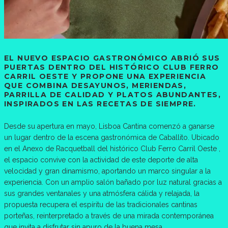
EL NUEVO ESPACIO GASTRONÓMICO ABRIÓ SUS
PUERTAS DENTRO DEL HISTÓRICO CLUB FERRO
CARRIL OESTE Y PROPONE UNA EXPERIENCIA
QUE COMBINA DESAYUNOS, MERIENDAS,
PARRILLA DE CALIDAD Y PLATOS ABUNDANTES,
INSPIRADOS EN LAS RECETAS DE SIEMPRE.
Desde su apertura en mayo, Lisboa Cantina comenzó a ganarse
un lugar dentro de la escena gastronómica de Caballito. Ubicado
en el Anexo de Racquetball del histórico Club Ferro Carril Oeste ,
el espacio convive con la actividad de este deporte de alta
velocidad y gran dinamismo, aportando un marco singular a la
experiencia. Con un amplio salón bañado por luz natural gracias a
sus grandes ventanales y una atmósfera cálida y relajada, la
propuesta recupera el espíritu de las tradicionales cantinas
porteñas, reinterpretado a través de una mirada contemporánea
que invita a disfrutar sin apuro de la buena mesa.