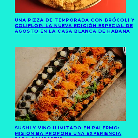
UNA PIZZA DE TEMPORADA CON BRÓCOLI Y
COLIFLOR: LA NUEVA EDICIÓN ESPECIAL DE
AGOSTO EN LA CASA BLANCA DE HABANA
SUSHI Y VINO ILIMITADO EN PALERMO:
MISIÓN BA PROPONE UNA EXPERIENCIA