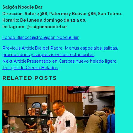
Saigón Noodle Bar
Dirección: Soler 4388, Palermo y Bolívar 986, San Telmo.
Horario: De lunes a domingo de 12 a 00.
Instagram: @saigonnoodlebar
Fondo Blanco
Gastro
Saigón Noodle Bar
Previous Article
Día del Padre: Menús especiales, salidas,
promociones y sorpresas en los restaurantes
Next Article
Presentado en Caracas nuevo helado ligero
TriLight de Crema Helados
RELATED POSTS