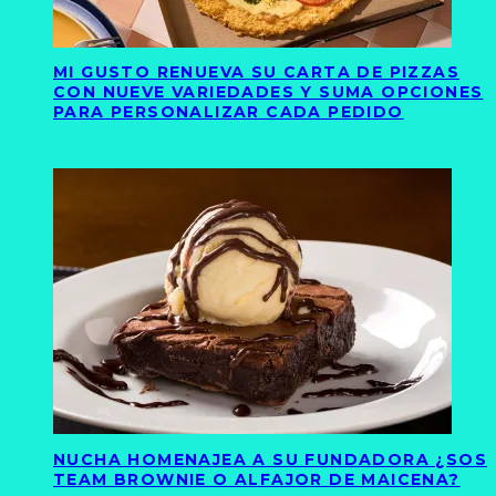
MI GUSTO RENUEVA SU CARTA DE PIZZAS
CON NUEVE VARIEDADES Y SUMA OPCIONES
PARA PERSONALIZAR CADA PEDIDO
NUCHA HOMENAJEA A SU FUNDADORA ¿SOS
TEAM BROWNIE O ALFAJOR DE MAICENA?