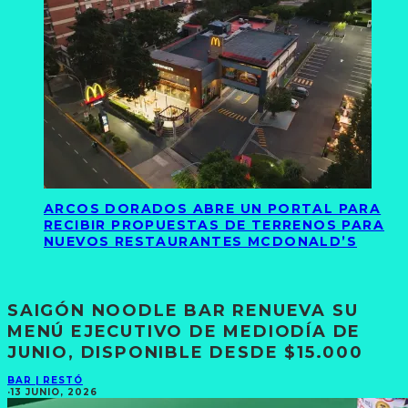
ARCOS DORADOS ABRE UN PORTAL PARA
RECIBIR PROPUESTAS DE TERRENOS PARA
NUEVOS RESTAURANTES MCDONALD’S
SAIGÓN NOODLE BAR RENUEVA SU
MENÚ EJECUTIVO DE MEDIODÍA DE
JUNIO, DISPONIBLE DESDE $15.000
BAR | RESTÓ
·
13 JUNIO, 2026