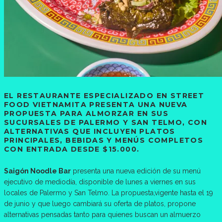
EL RESTAURANTE ESPECIALIZADO EN STREET
FOOD VIETNAMITA PRESENTA UNA NUEVA
PROPUESTA PARA ALMORZAR EN SUS
SUCURSALES DE PALERMO Y SAN TELMO, CON
ALTERNATIVAS QUE INCLUYEN PLATOS
PRINCIPALES, BEBIDAS Y MENÚS COMPLETOS
CON ENTRADA DESDE $15.000.
Saigón Noodle Bar
presenta una nueva edición de su menú
ejecutivo de mediodía, disponible de lunes a viernes en sus
locales de Palermo y San Telmo. La propuesta,vigente hasta el 19
de junio y que luego cambiará su oferta de platos, propone
alternativas pensadas tanto para quienes buscan un almuerzo