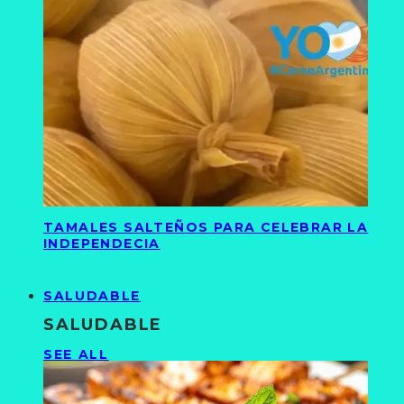
TAMALES SALTEÑOS PARA CELEBRAR LA
INDEPENDECIA
SALUDABLE
SALUDABLE
SEE ALL