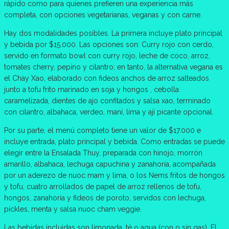
rápido como para quienes prefieren una experiencia más
completa, con opciones vegetarianas, veganas y con carne.
Hay dos modalidades posibles. La primera incluye plato principal
y bebida por $15.000. Las opciones son: Curry rojo con cerdo,
servido en formato bowl con curry rojo, leche de coco, arroz,
tomates cherry, pepino y cilantro; en tanto, la alternativa vegana es
el Chay Xao, elaborado con fideos anchos de arroz salteados
junto a tofu frito marinado en soja y hongos , cebolla
caramelizada, dientes de ajo confitados y salsa xao, terminado
con cilantro, albahaca, verdeo, maní, lima y ají picante opcional.
Por su parte, el menú completo tiene un valor de $17.000 e
incluye entrada, plato principal y bebida. Como entradas se puede
elegir entre la Ensalada Thuy, preparada con hinojo, morrón
amarillo, albahaca, lechuga capuchina y zanahoria, acompañada
por un aderezo de nuoc mam y lima, o los Nems fritos de hongos
y tofu, cuatro arrollados de papel de arroz rellenos de tofu,
hongos, zanahoria y fideos de poroto, servidos con lechuga,
pickles, menta y salsa nuoc cham veggie.
Las bebidas incluidas son limonada, té o agua (con o sin gas). El