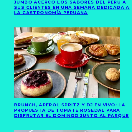
JUMBO ACERCÓ LOS SABORES DEL PERÚ A
SUS CLIENTES EN UNA SEMANA DEDICADA A
LA GASTRONOMÍA PERUANA
BRUNCH, APEROL SPRITZ Y DJ EN VIVO: LA
PROPUESTA DE TOMATE ROSEDAL PARA
DISFRUTAR EL DOMINGO JUNTO AL PARQUE