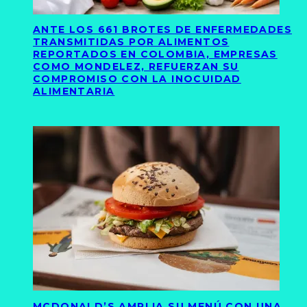
ANTE LOS 661 BROTES DE ENFERMEDADES
TRANSMITIDAS POR ALIMENTOS
REPORTADOS EN COLOMBIA, EMPRESAS
COMO MONDELEZ, REFUERZAN SU
COMPROMISO CON LA INOCUIDAD
ALIMENTARIA
MCDONALD’S AMPLIA SU MENÚ CON UNA