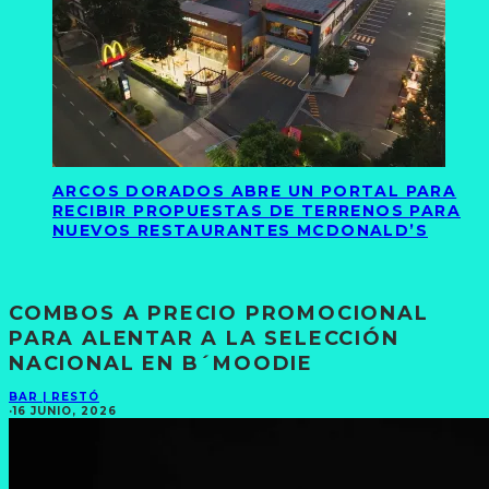
ARCOS DORADOS ABRE UN PORTAL PARA
RECIBIR PROPUESTAS DE TERRENOS PARA
NUEVOS RESTAURANTES MCDONALD’S
COMBOS A PRECIO PROMOCIONAL
PARA ALENTAR A LA SELECCIÓN
NACIONAL EN B´MOODIE
BAR | RESTÓ
·
16 JUNIO, 2026