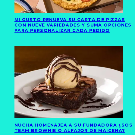
MI GUSTO RENUEVA SU CARTA DE PIZZAS
CON NUEVE VARIEDADES Y SUMA OPCIONES
PARA PERSONALIZAR CADA PEDIDO
NUCHA HOMENAJEA A SU FUNDADORA ¿SOS
TEAM BROWNIE O ALFAJOR DE MAICENA?