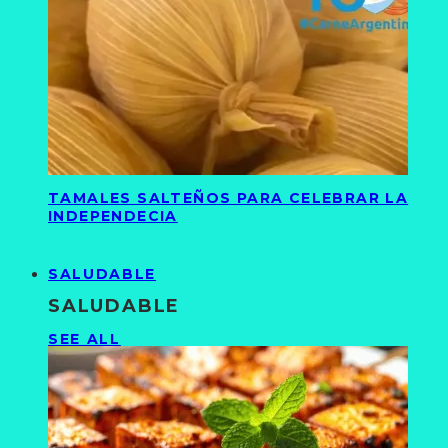
TAMALES SALTEÑOS PARA CELEBRAR LA
INDEPENDECIA
SALUDABLE
SALUDABLE
SEE ALL