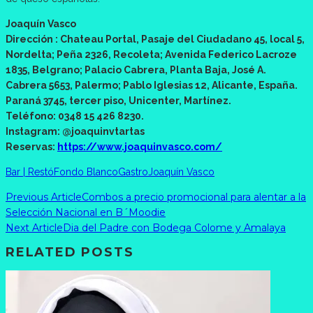
Joaquín Vasco
Dirección : Chateau Portal, Pasaje del Ciudadano 45, local 5,
Nordelta; Peña 2326, Recoleta; Avenida Federico Lacroze
1835, Belgrano; Palacio Cabrera, Planta Baja, José A.
Cabrera 5653, Palermo; Pablo Iglesias 12, Alicante, España.
Paraná 3745, tercer piso, Unicenter, Martínez.
Teléfono: 0348 15 426 8230.
Instagram: @joaquinvtartas
Reservas:
https://www.joaquinvasco.com/
Bar | Restó
Fondo Blanco
Gastro
Joaquín Vasco
Previous Article
Combos a precio promocional para alentar a la
Selección Nacional en B´Moodie
Next Article
Dia del Padre con Bodega Colome y Amalaya
RELATED POSTS