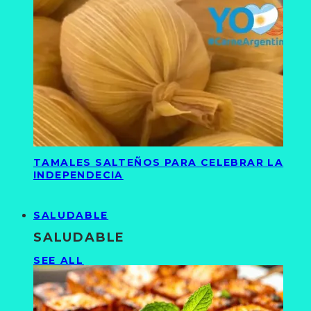
TAMALES SALTEÑOS PARA CELEBRAR LA
INDEPENDECIA
SALUDABLE
SALUDABLE
SEE ALL