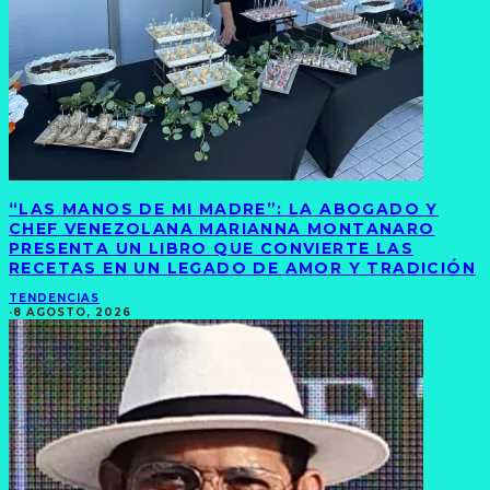
“LAS MANOS DE MI MADRE”: LA ABOGADO Y
CHEF VENEZOLANA MARIANNA MONTANARO
PRESENTA UN LIBRO QUE CONVIERTE LAS
RECETAS EN UN LEGADO DE AMOR Y TRADICIÓN
TENDENCIAS
·
8 AGOSTO, 2026