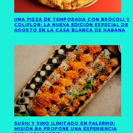
UNA PIZZA DE TEMPORADA CON BRÓCOLI Y
COLIFLOR: LA NUEVA EDICIÓN ESPECIAL DE
AGOSTO EN LA CASA BLANCA DE HABANA
SUSHI Y VINO ILIMITADO EN PALERMO:
MISIÓN BA PROPONE UNA EXPERIENCIA