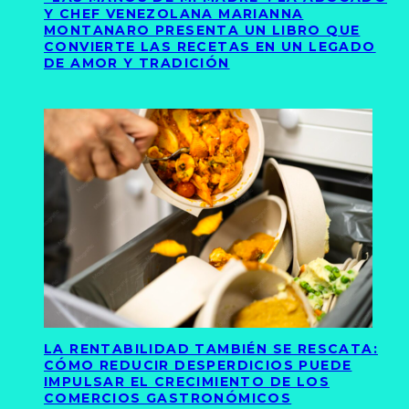
Y CHEF VENEZOLANA MARIANNA
MONTANARO PRESENTA UN LIBRO QUE
CONVIERTE LAS RECETAS EN UN LEGADO
DE AMOR Y TRADICIÓN
LA RENTABILIDAD TAMBIÉN SE RESCATA:
CÓMO REDUCIR DESPERDICIOS PUEDE
IMPULSAR EL CRECIMIENTO DE LOS
COMERCIOS GASTRONÓMICOS