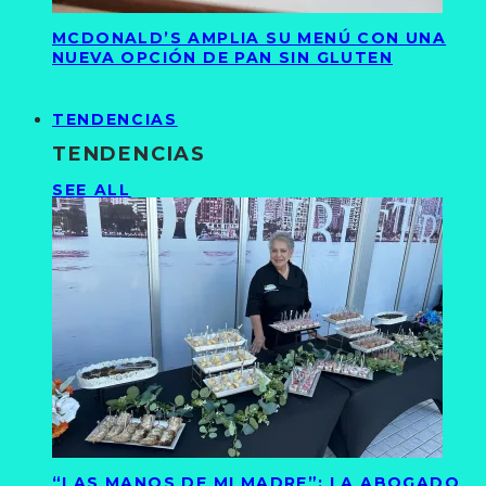
MCDONALD’S AMPLIA SU MENÚ CON UNA
NUEVA OPCIÓN DE PAN SIN GLUTEN
TENDENCIAS
TENDENCIAS
SEE ALL
“LAS MANOS DE MI MADRE”: LA ABOGADO