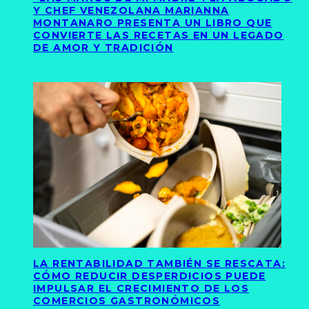
Y CHEF VENEZOLANA MARIANNA
MONTANARO PRESENTA UN LIBRO QUE
CONVIERTE LAS RECETAS EN UN LEGADO
DE AMOR Y TRADICIÓN
LA RENTABILIDAD TAMBIÉN SE RESCATA:
CÓMO REDUCIR DESPERDICIOS PUEDE
IMPULSAR EL CRECIMIENTO DE LOS
COMERCIOS GASTRONÓMICOS