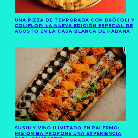
UNA PIZZA DE TEMPORADA CON BRÓCOLI Y
COLIFLOR: LA NUEVA EDICIÓN ESPECIAL DE
AGOSTO EN LA CASA BLANCA DE HABANA
SUSHI Y VINO ILIMITADO EN PALERMO:
MISIÓN BA PROPONE UNA EXPERIENCIA