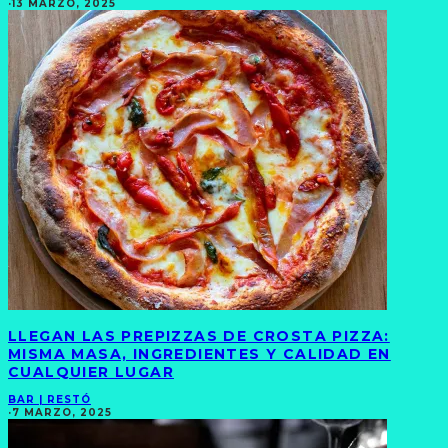
·
13 MARZO, 2025
LLEGAN LAS PREPIZZAS DE CROSTA PIZZA:
MISMA MASA, INGREDIENTES Y CALIDAD EN
CUALQUIER LUGAR
BAR | RESTÓ
·
7 MARZO, 2025