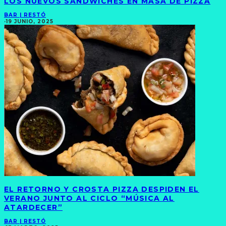
LOS NUEVOS SÁNDWICHES EN MASA DE PIZZA
BAR | RESTÓ
·
19 JUNIO, 2025
EL RETORNO Y CROSTA PIZZA DESPIDEN EL
VERANO JUNTO AL CICLO “MÚSICA AL
ATARDECER”
BAR | RESTÓ