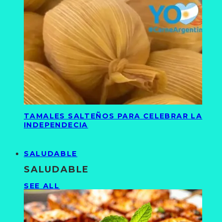
TAMALES SALTEÑOS PARA CELEBRAR LA
INDEPENDECIA
SALUDABLE
SALUDABLE
SEE ALL