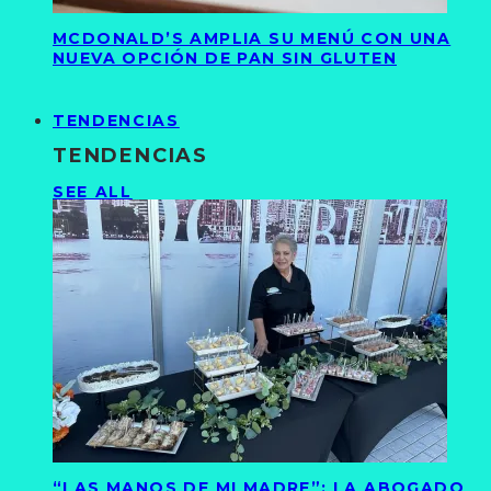
MCDONALD’S AMPLIA SU MENÚ CON UNA
NUEVA OPCIÓN DE PAN SIN GLUTEN
TENDENCIAS
TENDENCIAS
SEE ALL
“LAS MANOS DE MI MADRE”: LA ABOGADO