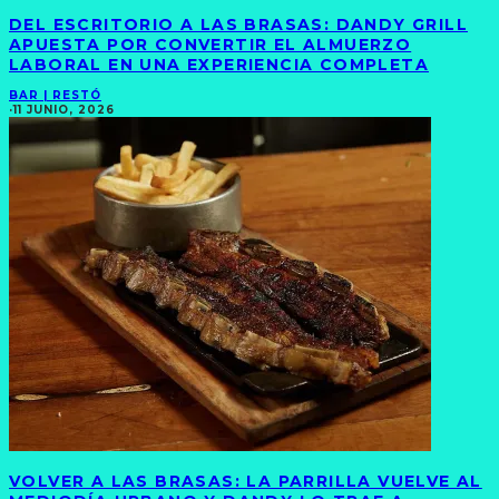
DEL ESCRITORIO A LAS BRASAS: DANDY GRILL
APUESTA POR CONVERTIR EL ALMUERZO
LABORAL EN UNA EXPERIENCIA COMPLETA
BAR | RESTÓ
·
11 JUNIO, 2026
VOLVER A LAS BRASAS: LA PARRILLA VUELVE AL