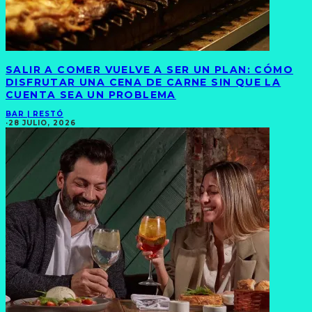
SALIR A COMER VUELVE A SER UN PLAN: CÓMO
DISFRUTAR UNA CENA DE CARNE SIN QUE LA
CUENTA SEA UN PROBLEMA
BAR | RESTÓ
·
28 JULIO, 2026