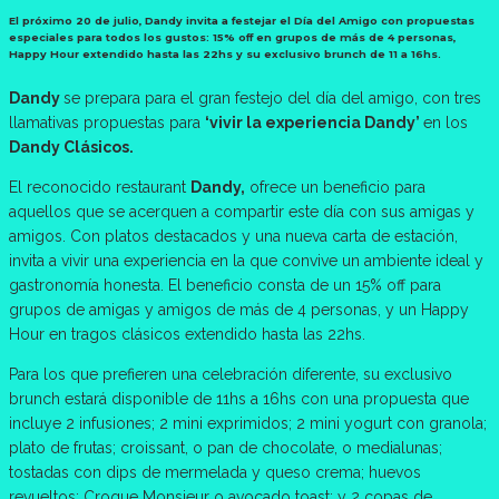
El próximo 20 de julio, Dandy invita a festejar el Día del Amigo con propuestas
especiales para todos los gustos: 15% off en grupos de más de 4 personas,
Happy Hour extendido hasta las 22hs y su exclusivo brunch de 11 a 16hs.
Dandy
se prepara para el gran festejo del día del amigo, con tres
llamativas propuestas para
‘vivir la experiencia Dandy’
en los
Dandy Clásicos.
El reconocido restaurant
Dandy,
ofrece un beneficio para
aquellos que se acerquen a compartir este día con sus amigas y
amigos. Con platos destacados y una nueva carta de estación,
invita a vivir una experiencia en la que convive un ambiente ideal y
gastronomía honesta. El beneficio consta de un 15% off para
grupos de amigas y amigos de más de 4 personas, y un Happy
Hour en tragos clásicos extendido hasta las 22hs.
Para los que prefieren una celebración diferente, su exclusivo
brunch estará disponible de 11hs a 16hs con una propuesta que
incluye 2 infusiones; 2 mini exprimidos; 2 mini yogurt con granola;
plato de frutas; croissant, o pan de chocolate, o medialunas;
tostadas con dips de mermelada y queso crema; huevos
revueltos; Croque Monsieur o avocado toast; y 2 copas de