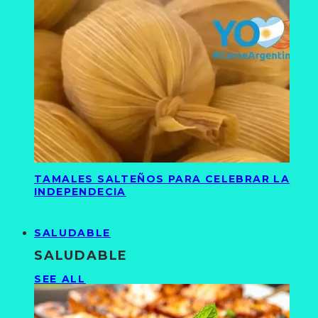
TAMALES SALTEÑOS PARA CELEBRAR LA
INDEPENDECIA
SALUDABLE
SALUDABLE
SEE ALL