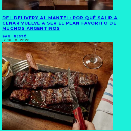
DEL DELIVERY AL MANTEL: POR QUÉ SALIR A
CENAR VUELVE A SER EL PLAN FAVORITO DE
MUCHOS ARGENTINOS
BAR | RESTÓ
·
7 JULIO, 2026