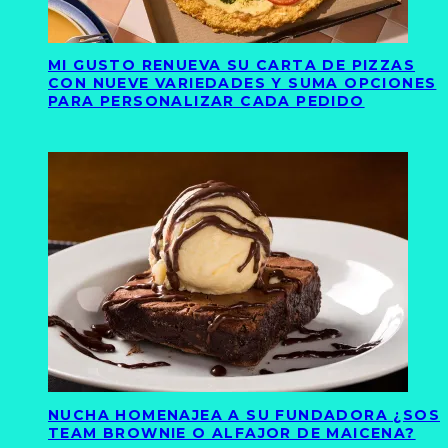
MI GUSTO RENUEVA SU CARTA DE PIZZAS
CON NUEVE VARIEDADES Y SUMA OPCIONES
PARA PERSONALIZAR CADA PEDIDO
NUCHA HOMENAJEA A SU FUNDADORA ¿SOS
TEAM BROWNIE O ALFAJOR DE MAICENA?