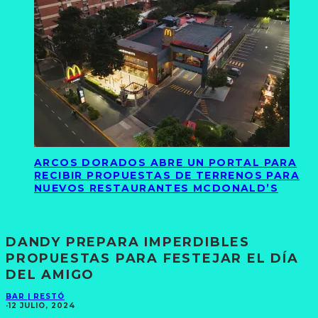
ARCOS DORADOS ABRE UN PORTAL PARA
RECIBIR PROPUESTAS DE TERRENOS PARA
NUEVOS RESTAURANTES MCDONALD’S
DANDY PREPARA IMPERDIBLES
PROPUESTAS PARA FESTEJAR EL DÍA
DEL AMIGO
BAR | RESTÓ
·
12 JULIO, 2024