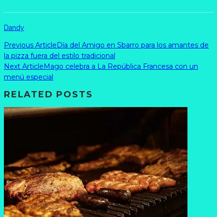
Dandy
Previous Article
Día del Amigo en Sbarro para los amantes de
la pizza fuera del estilo tradicional
Next Article
Mago celebra a La República Francesa con un
menú especial
RELATED POSTS