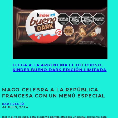
LLEGA A LA ARGENTINA EL DELICIOSO
KINDER BUENO DARK EDICIÓN LIMITADA
MAGO CELEBRA A LA REPÚBLICA
FRANCESA CON UN MENÚ ESPECIAL
BAR | RESTÓ
·
14 JULIO, 2024
Del 14 al 19 de julio, esta elegante parrilla ofrecerá un menú exclusivo para