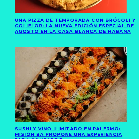
UNA PIZZA DE TEMPORADA CON BRÓCOLI Y
COLIFLOR: LA NUEVA EDICIÓN ESPECIAL DE
AGOSTO EN LA CASA BLANCA DE HABANA
SUSHI Y VINO ILIMITADO EN PALERMO:
MISIÓN BA PROPONE UNA EXPERIENCIA