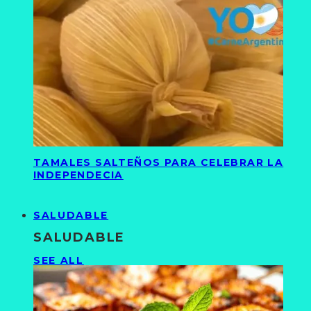
TAMALES SALTEÑOS PARA CELEBRAR LA
INDEPENDECIA
SALUDABLE
SALUDABLE
SEE ALL