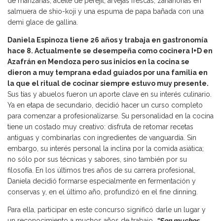
de manzanas, aceite de perejil, arvejas frescas, zanahorias en
salmuera de shio-koji y una espuma de papa bañada con una
demi glace de gallina.
Daniela Espinoza tiene 26 años y trabaja en gastronomía
hace 8. Actualmente se desempeña como cocinera I+D en
Azafrán en Mendoza pero sus inicios en la cocina se
dieron a muy temprana edad guiados por una familia en
la que el ritual de cocinar siempre estuvo muy presente.
Sus tías y abuelos fueron un aporte clave en su interés culinario.
Ya en etapa de secundario, decidió hacer un curso completo
para comenzar a profesionalizarse. Su personalidad en la cocina
tiene un costado muy creativo: disfruta de retomar recetas
antiguas y combinarlas con ingredientes de vanguardia. Sin
embargo, su interés personal la inclina por la comida asiática;
no sólo por sus técnicas y sabores, sino también por su
filosofía. En los últimos tres años de su carrera profesional,
Daniela decidió formarse especialmente en fermentación y
conservas y, en el último año, profundizó en el fine dinning.
Para ella, participar en este concurso significó darle un lugar y
un reconocimiento a muchos años de trabajo.
“Son muchos