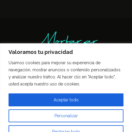
Valoramos tu privacidad
Usamos cookies para mejorar su experiencia de
Inicio
Entrevistas
Guía Gastronómica
navegación, mostrar anuncios o contenido personalizados
Opinión
Política de privacidad
y analizar nuestro tráfico. Al hacer clic en "Aceptar todo",
Contacto
usted acepta nuestro uso de cookies.
Todos los derechos reservados Morfar.ar
Aceptar todo
Personalizar
Rechazar todo