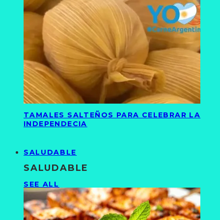
TAMALES SALTEÑOS PARA CELEBRAR LA
INDEPENDECIA
SALUDABLE
SALUDABLE
SEE ALL