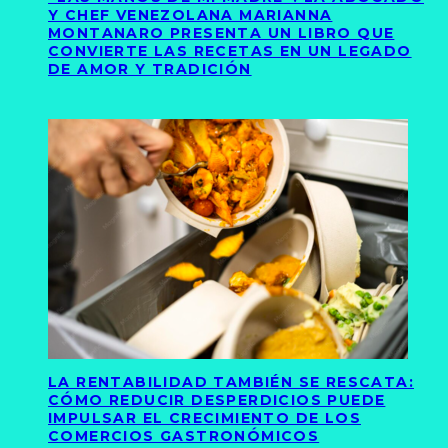
Y CHEF VENEZOLANA MARIANNA
MONTANARO PRESENTA UN LIBRO QUE
CONVIERTE LAS RECETAS EN UN LEGADO
DE AMOR Y TRADICIÓN
LA RENTABILIDAD TAMBIÉN SE RESCATA:
CÓMO REDUCIR DESPERDICIOS PUEDE
IMPULSAR EL CRECIMIENTO DE LOS
COMERCIOS GASTRONÓMICOS