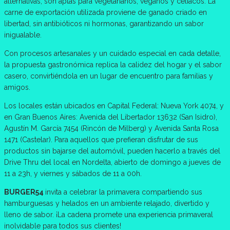
alternativas, son aptas para vegetarianos, veganos y celíacos. La
carne de exportación utilizada proviene de ganado criado en
libertad, sin antibióticos ni hormonas, garantizando un sabor
inigualable.
Con procesos artesanales y un cuidado especial en cada detalle,
la propuesta gastronómica replica la calidez del hogar y el sabor
casero, convirtiéndola en un lugar de encuentro para familias y
amigos.
Los locales están ubicados en Capital Federal: Nueva York 4074, y
en Gran Buenos Aires: Avenida del Libertador 13632 (San Isidro),
Agustín M. García 7454 (Rincón de Milberg) y Avenida Santa Rosa
1471 (Castelar). Para aquellos que prefieran disfrutar de sus
productos sin bajarse del automóvil, pueden hacerlo a través del
Drive Thru del local en Nordelta, abierto de domingo a jueves de
11 a 23h, y viernes y sábados de 11 a 00h.
BURGER54
invita a celebrar la primavera compartiendo sus
hamburguesas y helados en un ambiente relajado, divertido y
lleno de sabor. ¡La cadena promete una experiencia primaveral
inolvidable para todos sus clientes!