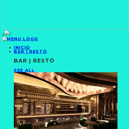
>
INICIO
BAR | RESTÓ
BAR | RESTÓ
SEE ALL