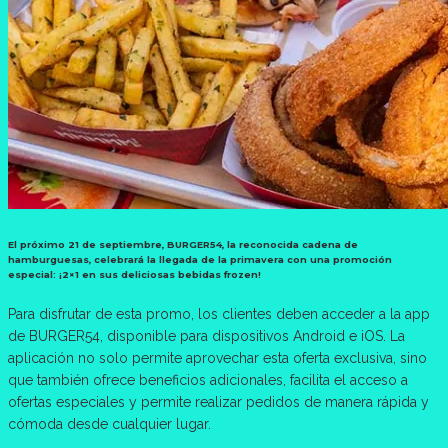
El próximo 21 de septiembre,
BURGER54
, la reconocida cadena de
hamburguesas, celebrará la llegada de la primavera con una promoción
especial: ¡2×1 en sus deliciosas bebidas frozen!
Para disfrutar de esta promo, los clientes deben acceder a la app
de BURGER54, disponible para dispositivos Android e iOS. La
aplicación no solo permite aprovechar esta oferta exclusiva, sino
que también ofrece beneficios adicionales, facilita el acceso a
ofertas especiales y permite realizar pedidos de manera rápida y
cómoda desde cualquier lugar.