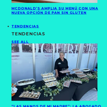
MCDONALD’S AMPLIA SU MENÚ CON UNA
NUEVA OPCIÓN DE PAN SIN GLUTEN
TENDENCIAS
TENDENCIAS
SEE ALL
“LAS MANOS DE MI MADRE”: LA ABOGADO