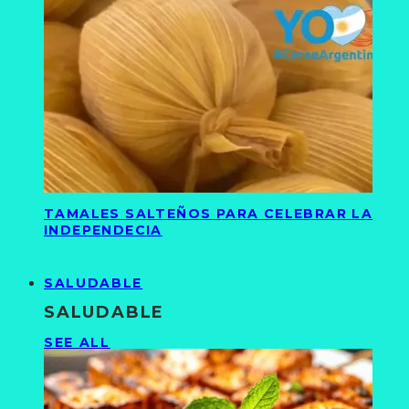
TAMALES SALTEÑOS PARA CELEBRAR LA
INDEPENDECIA
SALUDABLE
SALUDABLE
SEE ALL