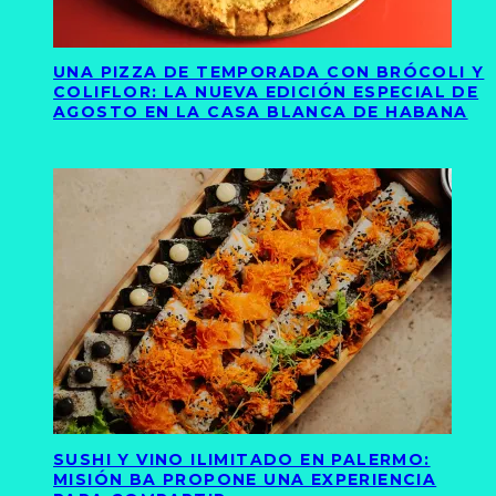
UNA PIZZA DE TEMPORADA CON BRÓCOLI Y
COLIFLOR: LA NUEVA EDICIÓN ESPECIAL DE
AGOSTO EN LA CASA BLANCA DE HABANA
SUSHI Y VINO ILIMITADO EN PALERMO:
MISIÓN BA PROPONE UNA EXPERIENCIA