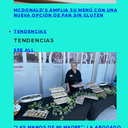
MCDONALD’S AMPLIA SU MENÚ CON UNA
NUEVA OPCIÓN DE PAN SIN GLUTEN
TENDENCIAS
TENDENCIAS
SEE ALL
“LAS MANOS DE MI MADRE”: LA ABOGADO