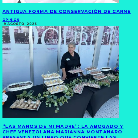
ANTIGUA FORMA DE CONSERVACIÓN DE CARNE
OPINIÓN
·
9 AGOSTO, 2026
“LAS MANOS DE MI MADRE”: LA ABOGADO Y
CHEF VENEZOLANA MARIANNA MONTANARO
PRESENTA UN LIBRO QUE CONVIERTE LAS