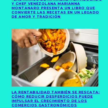
Y CHEF VENEZOLANA MARIANNA
MONTANARO PRESENTA UN LIBRO QUE
CONVIERTE LAS RECETAS EN UN LEGADO
DE AMOR Y TRADICIÓN
LA RENTABILIDAD TAMBIÉN SE RESCATA:
CÓMO REDUCIR DESPERDICIOS PUEDE
IMPULSAR EL CRECIMIENTO DE LOS
COMERCIOS GASTRONÓMICOS