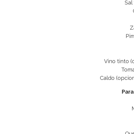
Sal
Z
Pim
Vino tinto 
Toma
Caldo (opcion
Para
Que