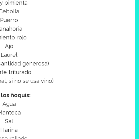
 y pimienta
Cebolla
Puerro
anahoria
iento rojo
Ajo
Laurel
(cantidad generosa)
te triturado
al, si no se usa vino)
 los ñoquis:
Agua
Manteca
Sal
Harina
so rallado