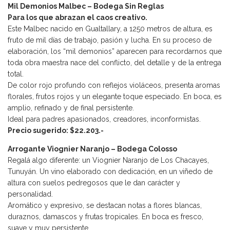
Mil Demonios Malbec – Bodega Sin Reglas
Para los que abrazan el caos creativo.
Este Malbec nacido en Gualtallary, a 1250 metros de altura, es
fruto de mil días de trabajo, pasión y lucha. En su proceso de
elaboración, los “mil demonios” aparecen para recordarnos que
toda obra maestra nace del conflicto, del detalle y de la entrega
total.
De color rojo profundo con reflejos violáceos, presenta aromas
florales, frutos rojos y un elegante toque especiado. En boca, es
amplio, refinado y de final persistente.
Ideal para padres apasionados, creadores, inconformistas.
Precio sugerido: $22.203.-
Arrogante Viognier Naranjo – Bodega Colosso
Regalá algo diferente: un Viognier Naranjo de Los Chacayes,
Tunuyán. Un vino elaborado con dedicación, en un viñedo de
altura con suelos pedregosos que le dan carácter y
personalidad.
Aromático y expresivo, se destacan notas a flores blancas,
duraznos, damascos y frutas tropicales. En boca es fresco,
suave y muy persistente.