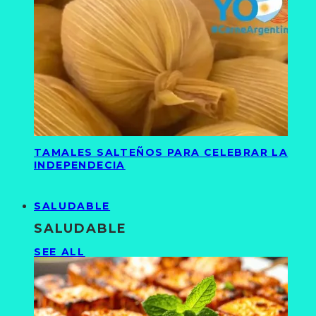
TAMALES SALTEÑOS PARA CELEBRAR LA
INDEPENDECIA
SALUDABLE
SALUDABLE
SEE ALL