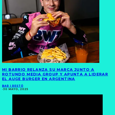
MI BARRIO RELANZA SU MARCA JUNTO A
ROTUNDO MEDIA GROUP Y APUNTA A LIDERAR
EL AUGE BURGER EN ARGENTINA
BAR | RESTÓ
·
30 MAYO, 2025