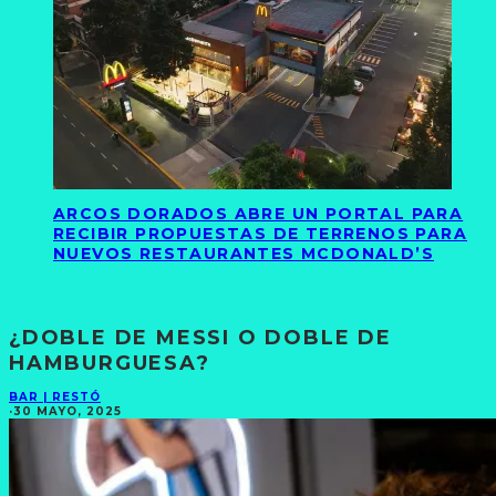
ARCOS DORADOS ABRE UN PORTAL PARA
RECIBIR PROPUESTAS DE TERRENOS PARA
NUEVOS RESTAURANTES MCDONALD’S
¿DOBLE DE MESSI O DOBLE DE
HAMBURGUESA?
BAR | RESTÓ
·
30 MAYO, 2025