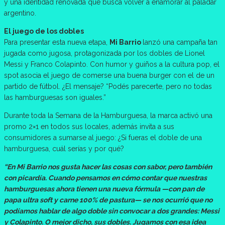
y una identidad renovada que busca volver a enamorar al paladar
argentino.
El juego de los dobles
Para presentar esta nueva etapa,
Mi Barrio
lanzó una campaña tan
jugada como jugosa, protagonizada por los dobles de Lionel
Messi y Franco Colapinto. Con humor y guiños a la cultura pop, el
spot asocia el juego de comerse una buena burger con el de un
partido de fútbol. ¿El mensaje? “Podés parecerte, pero no todas
las hamburguesas son iguales.”
Durante toda la Semana de la Hamburguesa, la marca activó una
promo 2×1 en todos sus locales, además invita a sus
consumidores a sumarse al juego: ¿Si fueras el doble de una
hamburguesa, cuál serías y por qué?
“En Mi Barrio nos gusta hacer las cosas con sabor, pero también
con picardía. Cuando pensamos en cómo contar que nuestras
hamburguesas ahora tienen una nueva fórmula —con pan de
papa ultra soft y carne 100% de pastura— se nos ocurrió que no
podíamos hablar de algo doble sin convocar a dos grandes: Messi
y Colapinto. O mejor dicho, sus dobles. Jugamos con esa idea