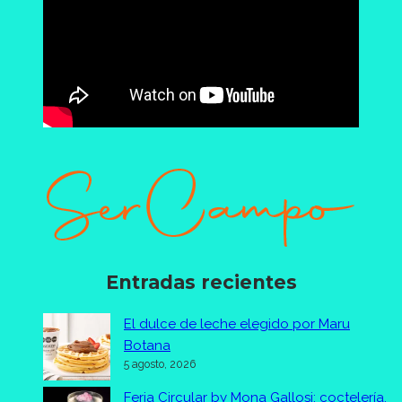
Entradas recientes
El dulce de leche elegido por Maru
Botana
5 agosto, 2026
Feria Circular by Mona Gallosi: coctelería,