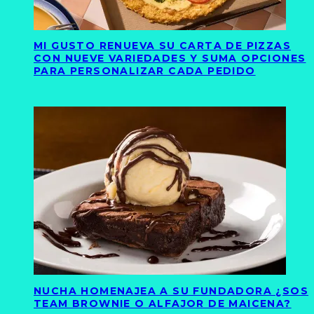
MI GUSTO RENUEVA SU CARTA DE PIZZAS
CON NUEVE VARIEDADES Y SUMA OPCIONES
PARA PERSONALIZAR CADA PEDIDO
NUCHA HOMENAJEA A SU FUNDADORA ¿SOS
TEAM BROWNIE O ALFAJOR DE MAICENA?