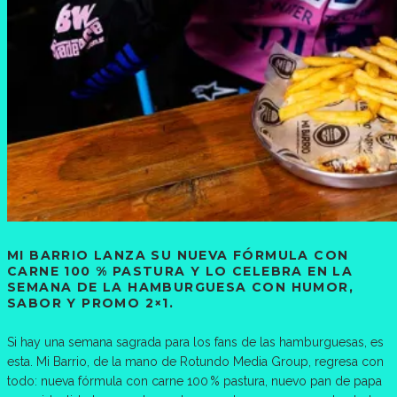
MI BARRIO LANZA SU NUEVA FÓRMULA CON
CARNE 100 % PASTURA Y LO CELEBRA EN LA
SEMANA DE LA HAMBURGUESA CON HUMOR,
SABOR Y PROMO 2×1.
Si hay una semana sagrada para los fans de las hamburguesas, es
esta. Mi Barrio, de la mano de Rotundo Media Group, regresa con
todo: nueva fórmula con carne 100 % pastura, nuevo pan de papa