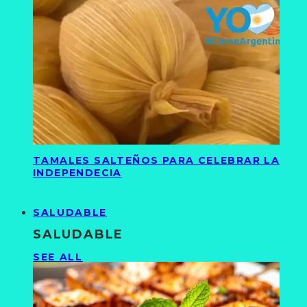
TAMALES SALTEÑOS PARA CELEBRAR LA
INDEPENDECIA
SALUDABLE
SALUDABLE
SEE ALL