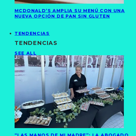
MCDONALD’S AMPLIA SU MENÚ CON UNA
NUEVA OPCIÓN DE PAN SIN GLUTEN
TENDENCIAS
TENDENCIAS
SEE ALL
“LAS MANOS DE MI MADRE”: LA ABOGADO