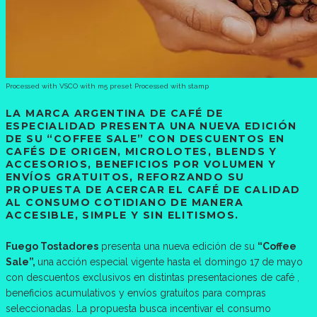
Processed with VSCO with m5 preset Processed with stamp
LA MARCA ARGENTINA DE CAFÉ DE
ESPECIALIDAD PRESENTA UNA NUEVA EDICIÓN
DE SU “COFFEE SALE” CON DESCUENTOS EN
CAFÉS DE ORIGEN, MICROLOTES, BLENDS Y
ACCESORIOS, BENEFICIOS POR VOLUMEN Y
ENVÍOS GRATUITOS, REFORZANDO SU
PROPUESTA DE ACERCAR EL CAFÉ DE CALIDAD
AL CONSUMO COTIDIANO DE MANERA
ACCESIBLE, SIMPLE Y SIN ELITISMOS.
Fuego Tostadores
presenta una nueva edición de su
“Coffee
Sale”,
una acción especial vigente hasta el domingo 17 de mayo
con descuentos exclusivos en distintas presentaciones de café ,
beneficios acumulativos y envíos gratuitos para compras
seleccionadas. La propuesta busca incentivar el consumo