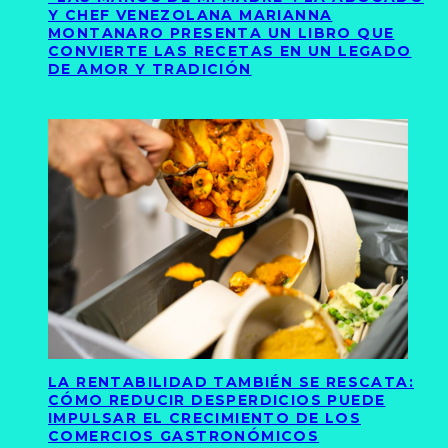
Y CHEF VENEZOLANA MARIANNA
MONTANARO PRESENTA UN LIBRO QUE
CONVIERTE LAS RECETAS EN UN LEGADO
DE AMOR Y TRADICIÓN
LA RENTABILIDAD TAMBIÉN SE RESCATA:
CÓMO REDUCIR DESPERDICIOS PUEDE
IMPULSAR EL CRECIMIENTO DE LOS
COMERCIOS GASTRONÓMICOS