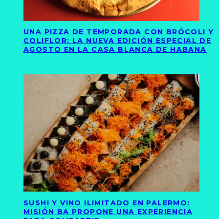
UNA PIZZA DE TEMPORADA CON BRÓCOLI Y
COLIFLOR: LA NUEVA EDICIÓN ESPECIAL DE
AGOSTO EN LA CASA BLANCA DE HABANA
SUSHI Y VINO ILIMITADO EN PALERMO:
MISIÓN BA PROPONE UNA EXPERIENCIA