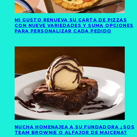
MI GUSTO RENUEVA SU CARTA DE PIZZAS
CON NUEVE VARIEDADES Y SUMA OPCIONES
PARA PERSONALIZAR CADA PEDIDO
NUCHA HOMENAJEA A SU FUNDADORA ¿SOS
TEAM BROWNIE O ALFAJOR DE MAICENA?