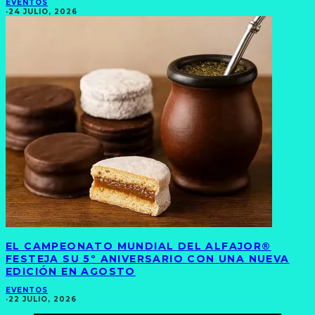
EVENTOS
·
24 JULIO, 2026
EL CAMPEONATO MUNDIAL DEL ALFAJOR®
FESTEJA SU 5º ANIVERSARIO CON UNA NUEVA
EDICIÓN EN AGOSTO
EVENTOS
·
22 JULIO, 2026