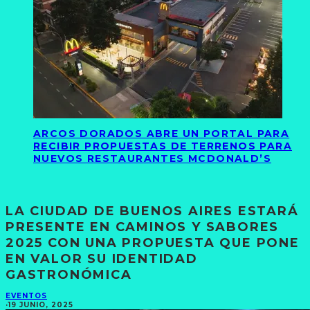
ARCOS DORADOS ABRE UN PORTAL PARA
RECIBIR PROPUESTAS DE TERRENOS PARA
NUEVOS RESTAURANTES MCDONALD’S
LA CIUDAD DE BUENOS AIRES ESTARÁ
PRESENTE EN CAMINOS Y SABORES
2025 CON UNA PROPUESTA QUE PONE
EN VALOR SU IDENTIDAD
GASTRONÓMICA
EVENTOS
·
19 JUNIO, 2025