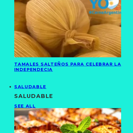
TAMALES SALTEÑOS PARA CELEBRAR LA
INDEPENDECIA
SALUDABLE
SALUDABLE
SEE ALL