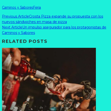
Caminos y Sabores
Feria
Previous Article
Crosta Pizza expande su propuesta con los
nuevos sándwiches en masa de pizza
Next Article
Un impulso asegurador para los protagonistas de
Caminos y Sabores
RELATED POSTS