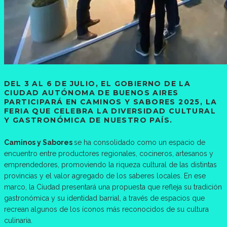
DEL 3 AL 6 DE JULIO, EL GOBIERNO DE LA
CIUDAD AUTÓNOMA DE BUENOS AIRES
PARTICIPARÁ EN CAMINOS Y SABORES 2025, LA
FERIA QUE CELEBRA LA DIVERSIDAD CULTURAL
Y GASTRONÓMICA DE NUESTRO PAÍS.
Caminos y Sabores
se ha consolidado como un espacio de
encuentro entre productores regionales, cocineros, artesanos y
emprendedores, promoviendo la riqueza cultural de las distintas
provincias y el valor agregado de los saberes locales. En ese
marco, la Ciudad presentará una propuesta que refleja su tradición
gastronómica y su identidad barrial, a través de espacios que
recrean algunos de los íconos más reconocidos de su cultura
culinaria.