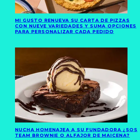
MI GUSTO RENUEVA SU CARTA DE PIZZAS
CON NUEVE VARIEDADES Y SUMA OPCIONES
PARA PERSONALIZAR CADA PEDIDO
NUCHA HOMENAJEA A SU FUNDADORA ¿SOS
TEAM BROWNIE O ALFAJOR DE MAICENA?