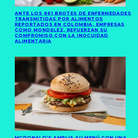
ANTE LOS 661 BROTES DE ENFERMEDADES
TRANSMITIDAS POR ALIMENTOS
REPORTADOS EN COLOMBIA, EMPRESAS
COMO MONDELEZ, REFUERZAN SU
COMPROMISO CON LA INOCUIDAD
ALIMENTARIA
MCDONALD’S AMPLIA SU MENÚ CON UNA