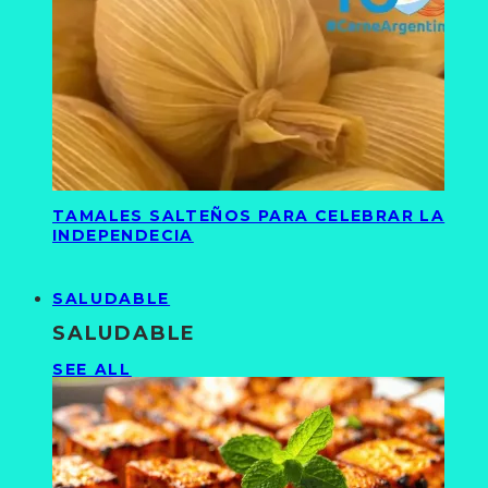
TAMALES SALTEÑOS PARA CELEBRAR LA
INDEPENDECIA
SALUDABLE
SALUDABLE
SEE ALL