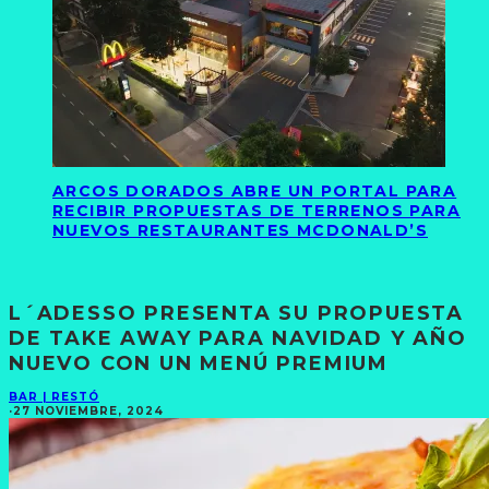
ARCOS DORADOS ABRE UN PORTAL PARA
RECIBIR PROPUESTAS DE TERRENOS PARA
NUEVOS RESTAURANTES MCDONALD’S
L´ADESSO PRESENTA SU PROPUESTA
DE TAKE AWAY PARA NAVIDAD Y AÑO
NUEVO CON UN MENÚ PREMIUM
BAR | RESTÓ
·
27 NOVIEMBRE, 2024