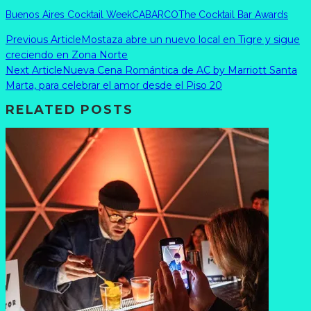
Buenos Aires Cocktail Week
CABARCO
The Cocktail Bar Awards
Previous Article
Mostaza abre un nuevo local en Tigre y sigue
creciendo en Zona Norte
Next Article
Nueva Cena Romántica de AC by Marriott Santa
Marta, para celebrar el amor desde el Piso 20
RELATED POSTS