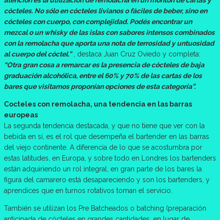
cócteles. No sólo en cócteles livianos o fáciles de beber, sino en
cócteles con cuerpo, con complejidad. Podés encontrar un
mezcal o un whisky de las islas con sabores intensos combinados
con la remolacha que aporta una nota de terrosidad y untuosidad
al cuerpo del cóctel.”
, destaca Juan Cruz Oviedo y completa:
“Otra gran cosa a remarcar es la presencia de cócteles de baja
graduación alcohólica, entre el 60% y 70% de las cartas de los
bares que visitamos proponían opciones de esta categoría”.
Cocteles con remolacha, una tendencia en las barras
europeas
La segunda tendencia destacada, y que no tiene que ver con la
bebida en sí, es el rol que desempeña el bartender en las barras
del viejo continente. A diferencia de lo que se acostumbra por
estas latitudes, en Europa, y sobre todo en Londres los bartenders
están adquiriendo un rol integral, en gran parte de los bares la
figura del camarero está desapareciendo y son los bartenders, y
aprendices que en turnos rotativos toman el servicio.
También se utilizan los Pre Batcheados o batching (preparación
anticipada de cócteles en grandes cantidades, en lugar de