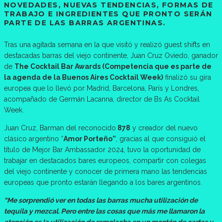
NOVEDADES, NUEVAS TENDENCIAS, FORMAS DE
TRABAJO E INGREDIENTES QUE PRONTO SERÁN
PARTE DE LAS BARRAS ARGENTINAS.
Tras una agitada semana en la que visitó y realizó guest shifts en
destacadas barras del viejo continente, Juan Cruz Oviedo, ganador
de
The Cocktail Bar Awards (Competencia que es parte de
la agenda de la Buenos Aires Cocktail Week)
finalizó su gira
europea que lo llevó por Madrid, Barcelona, París y Londres,
acompañado de Germán Lacanna, director de Bs As Cocktail
Week.
Juan Cruz, Barman del reconocido
878
y creador del nuevo
clásico argentino “
Amor Porteño”
, gracias al que consiguió el
título de Mejor Bar Ambassador 2024, tuvo la oportunidad de
trabajar en destacados bares europeos, compartir con colegas
del viejo continente y conocer de primera mano las tendencias
europeas que pronto estarán llegando a los bares argentinos.
“Me sorprendió ver en todas las barras mucha utilización de
tequila y mezcal. Pero entre las cosas que más me llamaron la
atención es la utilización de remolacha en un montón de cartas y