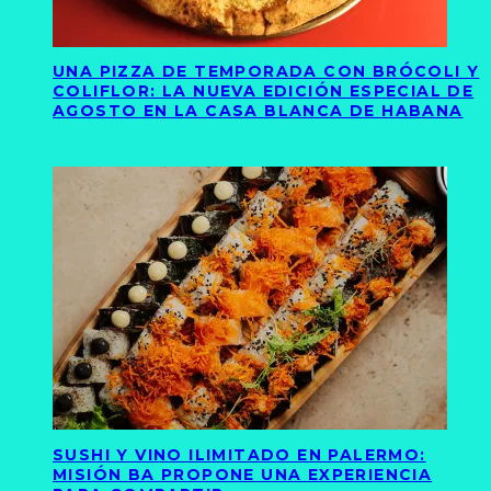
UNA PIZZA DE TEMPORADA CON BRÓCOLI Y
COLIFLOR: LA NUEVA EDICIÓN ESPECIAL DE
AGOSTO EN LA CASA BLANCA DE HABANA
SUSHI Y VINO ILIMITADO EN PALERMO:
MISIÓN BA PROPONE UNA EXPERIENCIA