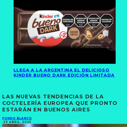
LLEGA A LA ARGENTINA EL DELICIOSO
KINDER BUENO DARK EDICIÓN LIMITADA
LAS NUEVAS TENDENCIAS DE LA
COCTELERÍA EUROPEA QUE PRONTO
ESTARÁN EN BUENOS AIRES
FONDO BLANCO
·
23 ABRIL, 2025