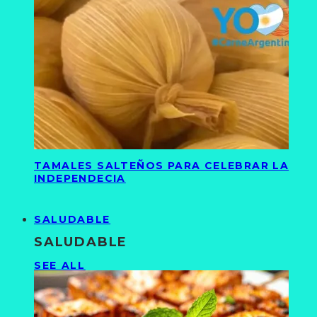
TAMALES SALTEÑOS PARA CELEBRAR LA
INDEPENDECIA
SALUDABLE
SALUDABLE
SEE ALL