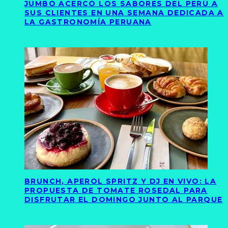
JUMBO ACERCÓ LOS SABORES DEL PERÚ A
SUS CLIENTES EN UNA SEMANA DEDICADA A
LA GASTRONOMÍA PERUANA
BRUNCH, APEROL SPRITZ Y DJ EN VIVO: LA
PROPUESTA DE TOMATE ROSEDAL PARA
DISFRUTAR EL DOMINGO JUNTO AL PARQUE