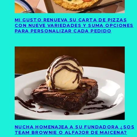
MI GUSTO RENUEVA SU CARTA DE PIZZAS
CON NUEVE VARIEDADES Y SUMA OPCIONES
PARA PERSONALIZAR CADA PEDIDO
NUCHA HOMENAJEA A SU FUNDADORA ¿SOS
TEAM BROWNIE O ALFAJOR DE MAICENA?