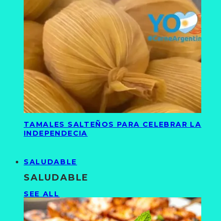
TAMALES SALTEÑOS PARA CELEBRAR LA
INDEPENDECIA
SALUDABLE
SALUDABLE
SEE ALL