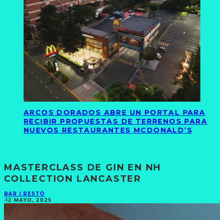
ARCOS DORADOS ABRE UN PORTAL PARA
RECIBIR PROPUESTAS DE TERRENOS PARA
NUEVOS RESTAURANTES MCDONALD’S
MASTERCLASS DE GIN EN NH
COLLECTION LANCASTER
BAR | RESTÓ
·
12 MAYO, 2025