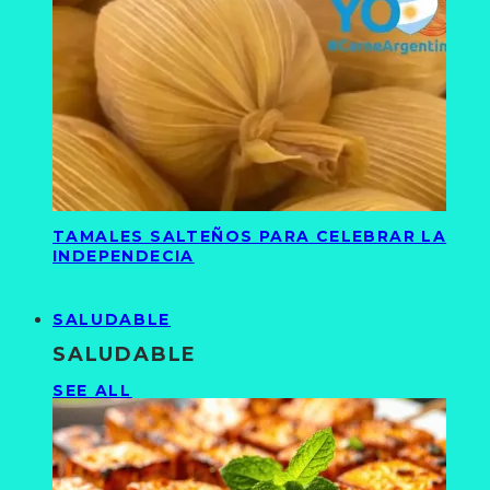
TAMALES SALTEÑOS PARA CELEBRAR LA
INDEPENDECIA
SALUDABLE
SALUDABLE
SEE ALL