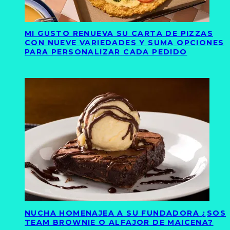
MI GUSTO RENUEVA SU CARTA DE PIZZAS
CON NUEVE VARIEDADES Y SUMA OPCIONES
PARA PERSONALIZAR CADA PEDIDO
NUCHA HOMENAJEA A SU FUNDADORA ¿SOS
TEAM BROWNIE O ALFAJOR DE MAICENA?