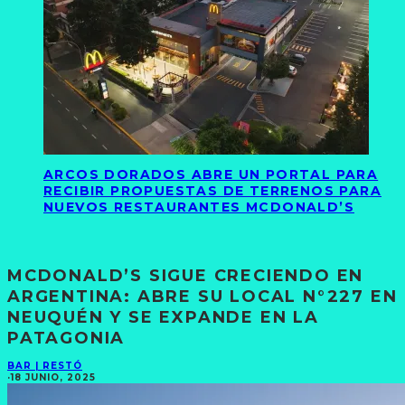
ARCOS DORADOS ABRE UN PORTAL PARA
RECIBIR PROPUESTAS DE TERRENOS PARA
NUEVOS RESTAURANTES MCDONALD’S
MCDONALD’S SIGUE CRECIENDO EN
ARGENTINA: ABRE SU LOCAL N°227 EN
NEUQUÉN Y SE EXPANDE EN LA
PATAGONIA
BAR | RESTÓ
·
18 JUNIO, 2025