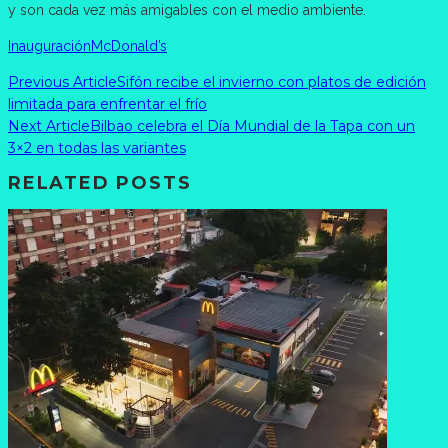
y son cada vez más amigables con el medio ambiente.
Inauguración
McDonald’s
Previous Article
Sifón recibe el invierno con platos de edición
limitada para enfrentar el frío
Next Article
Bilbao celebra el Día Mundial de la Tapa con un
3×2 en todas las variantes
RELATED POSTS