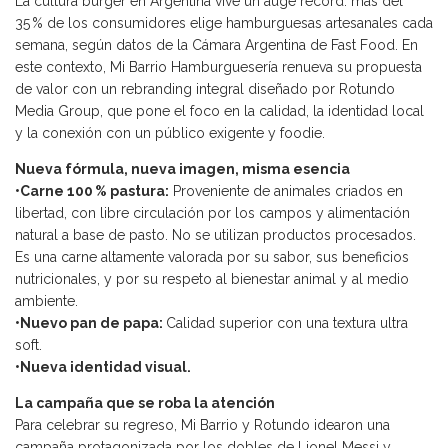
La cultura burger en Argentina vive un auge récord: más del
35 % de los consumidores elige hamburguesas artesanales cada
semana, según datos de la Cámara Argentina de Fast Food. En
este contexto, Mi Barrio Hamburguesería renueva su propuesta
de valor con un rebranding integral diseñado por Rotundo
Media Group, que pone el foco en la calidad, la identidad local
y la conexión con un público exigente y foodie.
Nueva fórmula, nueva imagen, misma esencia
•Carne 100 % pastura:
Proveniente de animales criados en
libertad, con libre circulación por los campos y alimentación
natural a base de pasto. No se utilizan productos procesados.
Es una carne altamente valorada por su sabor, sus beneficios
nutricionales, y por su respeto al bienestar animal y al medio
ambiente.
•Nuevo pan de papa:
Calidad superior con una textura ultra
soft.
•Nueva identidad visual.
La campaña que se roba la atención
Para celebrar su regreso, Mi Barrio y Rotundo idearon una
campaña protagonizada por los dobles de Lionel Messi y