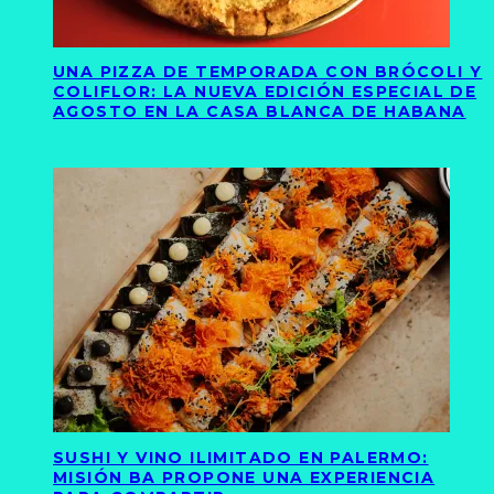
UNA PIZZA DE TEMPORADA CON BRÓCOLI Y
COLIFLOR: LA NUEVA EDICIÓN ESPECIAL DE
AGOSTO EN LA CASA BLANCA DE HABANA
SUSHI Y VINO ILIMITADO EN PALERMO:
MISIÓN BA PROPONE UNA EXPERIENCIA