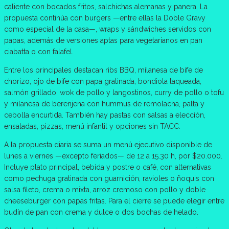
caliente con bocados fritos, salchichas alemanas y panera. La
propuesta continúa con burgers —entre ellas la Doble Gravy
como especial de la casa—, wraps y sándwiches servidos con
papas, además de versiones aptas para vegetarianos en pan
ciabatta o con falafel.
Entre los principales destacan ribs BBQ, milanesa de bife de
chorizo, ojo de bife con papa gratinada, bondiola laqueada,
salmón grillado, wok de pollo y langostinos, curry de pollo o tofu
y milanesa de berenjena con hummus de remolacha, palta y
cebolla encurtida. También hay pastas con salsas a elección,
ensaladas, pizzas, menú infantil y opciones sin TACC.
A la propuesta diaria se suma un menú ejecutivo disponible de
lunes a viernes —excepto feriados— de 12 a 15.30 h, por $20.000.
Incluye plato principal, bebida y postre o café, con alternativas
como pechuga gratinada con guarnición, ravioles o ñoquis con
salsa fileto, crema o mixta, arroz cremoso con pollo y doble
cheeseburger con papas fritas. Para el cierre se puede elegir entre
budín de pan con crema y dulce o dos bochas de helado.