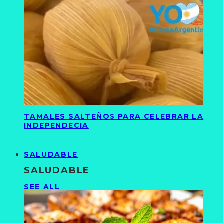
TAMALES SALTEÑOS PARA CELEBRAR LA
INDEPENDECIA
SALUDABLE
SALUDABLE
SEE ALL