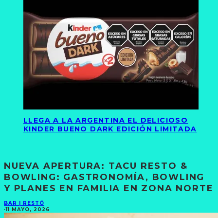
LLEGA A LA ARGENTINA EL DELICIOSO
KINDER BUENO DARK EDICIÓN LIMITADA
NUEVA APERTURA: TACU RESTO &
BOWLING: GASTRONOMÍA, BOWLING
Y PLANES EN FAMILIA EN ZONA NORTE
BAR | RESTÓ
·
11 MAYO, 2026