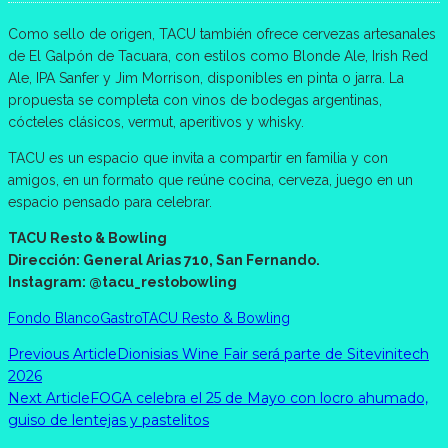
Como sello de origen, TACU también ofrece cervezas artesanales
de El Galpón de Tacuara, con estilos como Blonde Ale, Irish Red
Ale, IPA Sanfer y Jim Morrison, disponibles en pinta o jarra. La
propuesta se completa con vinos de bodegas argentinas,
cócteles clásicos, vermut, aperitivos y whisky.
TACU es un espacio que invita a compartir en familia y con
amigos, en un formato que reúne cocina, cerveza, juego en un
espacio pensado para celebrar.
TACU Resto & Bowling
Dirección: General Arias 710, San Fernando.
Instagram: @tacu_restobowling
Fondo Blanco
Gastro
TACU Resto & Bowling
Previous Article
Dionisias Wine Fair será parte de Sitevinitech
2026
Next Article
FOGA celebra el 25 de Mayo con locro ahumado,
guiso de lentejas y pastelitos