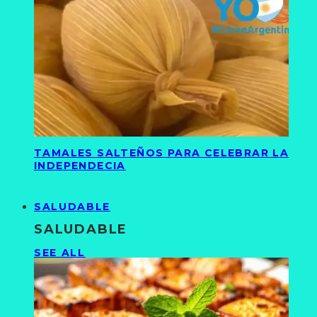
TAMALES SALTEÑOS PARA CELEBRAR LA
INDEPENDECIA
SALUDABLE
SALUDABLE
SEE ALL