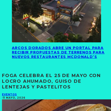
ARCOS DORADOS ABRE UN PORTAL PARA
RECIBIR PROPUESTAS DE TERRENOS PARA
NUEVOS RESTAURANTES MCDONALD’S
FOGA CELEBRA EL 25 DE MAYO CON
LOCRO AHUMADO, GUISO DE
LENTEJAS Y PASTELITOS
EVENTOS
·
11 MAYO, 2026