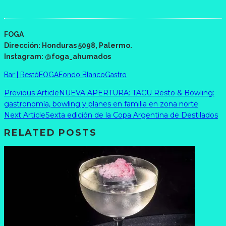
FOGA
Dirección: Honduras 5098, Palermo.
Instagram: @foga_ahumados
Bar | Restó
FOGA
Fondo Blanco
Gastro
Previous Article
NUEVA APERTURA: TACU Resto & Bowling:
gastronomía, bowling y planes en familia en zona norte
Next Article
Sexta edición de la Copa Argentina de Destilados
RELATED POSTS