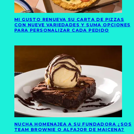
MI GUSTO RENUEVA SU CARTA DE PIZZAS
CON NUEVE VARIEDADES Y SUMA OPCIONES
PARA PERSONALIZAR CADA PEDIDO
NUCHA HOMENAJEA A SU FUNDADORA ¿SOS
TEAM BROWNIE O ALFAJOR DE MAICENA?