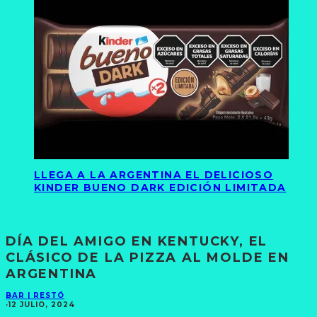
LLEGA A LA ARGENTINA EL DELICIOSO
KINDER BUENO DARK EDICIÓN LIMITADA
DÍA DEL AMIGO EN KENTUCKY, EL
CLÁSICO DE LA PIZZA AL MOLDE EN
ARGENTINA
BAR | RESTÓ
·
12 JULIO, 2024