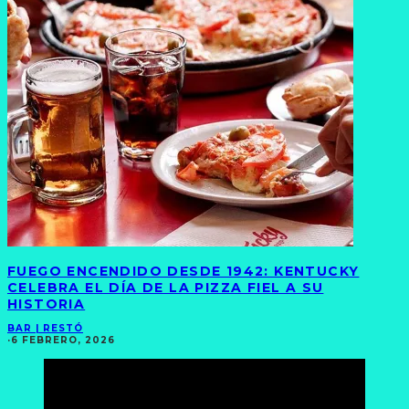
FUEGO ENCENDIDO DESDE 1942: KENTUCKY
CELEBRA EL DÍA DE LA PIZZA FIEL A SU
HISTORIA
BAR | RESTÓ
·
6 FEBRERO, 2026