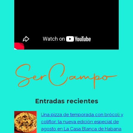
Entradas recientes
Una pizza de temporada con brócoli y
coliflor: la nueva edición especial de
agosto en La Casa Blanca de Habana