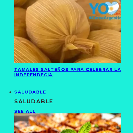
TAMALES SALTEÑOS PARA CELEBRAR LA
INDEPENDECIA
SALUDABLE
SALUDABLE
SEE ALL