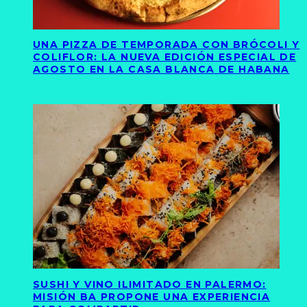
UNA PIZZA DE TEMPORADA CON BRÓCOLI Y
COLIFLOR: LA NUEVA EDICIÓN ESPECIAL DE
AGOSTO EN LA CASA BLANCA DE HABANA
SUSHI Y VINO ILIMITADO EN PALERMO:
MISIÓN BA PROPONE UNA EXPERIENCIA