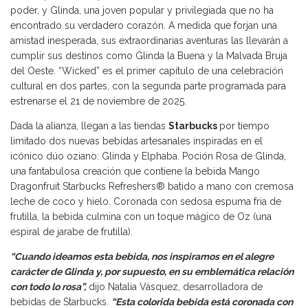
poder, y Glinda, una joven popular y privilegiada que no ha
encontrado su verdadero corazón. A medida que forjan una
amistad inesperada, sus extraordinarias aventuras las llevarán a
cumplir sus destinos como Glinda la Buena y la Malvada Bruja
del Oeste. “Wicked” es el primer capítulo de una celebración
cultural en dos partes, con la segunda parte programada para
estrenarse el 21 de noviembre de 2025.
Dada la alianza, llegan a las tiendas
Starbucks
por tiempo
limitado dos nuevas bebidas artesanales inspiradas en el
icónico dúo oziano: Glinda y Elphaba. Poción Rosa de Glinda,
una fantabulosa creación que contiene la bebida Mango
Dragonfruit Starbucks Refreshers® batido a mano con cremosa
leche de coco y hielo. Coronada con sedosa espuma fría de
frutilla, la bebida culmina con un toque mágico de Oz (una
espiral de jarabe de frutilla).
“Cuando ideamos esta bebida, nos inspiramos en el alegre
carácter de Glinda y, por supuesto, en su emblemática relación
con todo lo rosa”,
dijo Natalia Vásquez, desarrolladora de
bebidas de Starbucks.
“Esta colorida bebida está coronada con